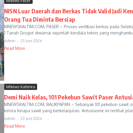
MNews Paser
NISN Luar Daerah dan Berkas Tidak Valid Jadi K
Orang Tua Diminta Bersiap
MNEWSKALTIM.COM, PASER – Proses verifikasi berkas pada Seleks
1 Tanah Grogot diwarnai sejumlah kendala teknis yang menghambat
Admin
23 Juni 2026
Read More
MNews Kaltimra
Demi Naik Kelas, 101 Pekebun Sawit Paser Antusia
MNEWSKALTIM.COM, BALIKPAPAN – Sebanyak 101 pekebun sawit sw
kelola kelapa sawit yang berkelanjutan. Antusiasme ini terlihat jel
Admin
23 Juni 2026
Read More