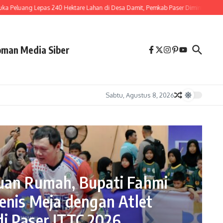
g Lepas 240 Hektare Lahan di Desa Damit, Pemkab Paser Diminta Segera Bentuk
man Media Siber
Sabtu, Agustus 8, 2026
uan Rumah, Bupati Fahmi
enis Meja dengan Atlet
i Paser ITTC 2026