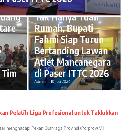
MNews Paser
luang
Tak Hanya Tuan
tare
Rumah, Bupati
Fahmi Siap Turun
b
Bertanding Lawan
Atlet Mancanegara
 Tim
di Paser ITTC 2026
Admin
10 Juli 2026
kan Pelatih Liga Profesional untuk Taklukkan
 menghadapi Pekan Olahraga Provinsi (Porprov) VIII