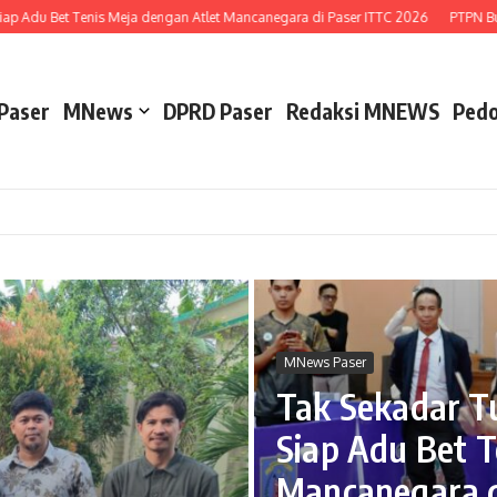
et Tenis Meja dengan Atlet Mancanegara di Paser ITTC 2026
PTPN Buka Peluan
Paser
MNews
DPRD Paser
Redaksi MNEWS
Pedo
MNews Paser
Tak Sekadar T
Siap Adu Bet T
Mancanegara d