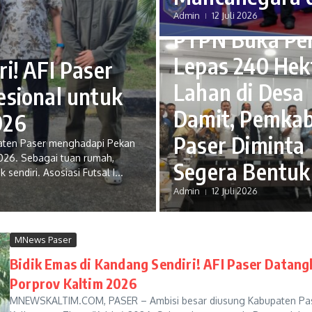
MNews Paser
Admin
12 Juli 2026
PTPN Buka Pe
Lepas 240 Hek
i! AFI Paser
Lahan di Desa
esional untuk
Damit, Pemka
026
Paser Diminta
aten Paser menghadapi Pekan
 2026. Sebagai tuan rumah,
Segera Bentuk
endiri. Asosiasi Futsal I...
Admin
12 Juli 2026
MNews Paser
Bidik Emas di Kandang Sendiri! AFI Paser Datang
Porprov Kaltim 2026
MNEWSKALTIM.COM, PASER – Ambisi besar diusung Kabupaten Paser