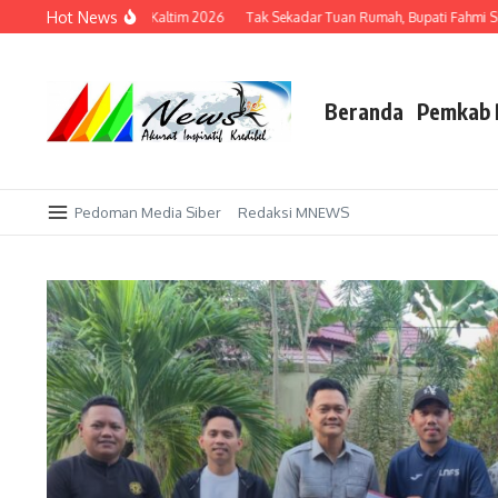
Lewati ke konten
Hot News
klukkan Porprov Kaltim 2026
Tak Sekadar Tuan Rumah, Bupati Fahmi Siap Adu B
Beranda
Pemkab 
Pedoman Media Siber
Redaksi MNEWS