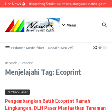
Lewati ke konten
Hot News
Bidik Emas di Kandang Sendiri! AFI Paser Datangkan Pelatih Liga Profes
Menu
Pedoman Media Siber
Redaksi MNEWS
Beranda
/
Ecoprint
Menjelajahi Tag: Ecoprint
Pemkab Paser
Pengembangkan Batik Ecoprint Ramah
Lingkungan, DLH Paser Manfaatkan Tanaman