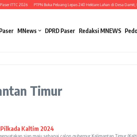
Paser ITTC 2026
PTPN Buka Peluang Lepas 240 Hektare Lahan di Desa Damit, P
Paser
MNews
DPRD Paser
Redaksi MNEWS
Pedo
mantan Timur
 Pilkada Kaltim 2024
atakan siap maju sebagai calon gubernur Kalimantan Timur (Kaltim)