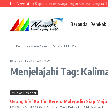
Lewati ke konten
Hot News
uan Rumah, Bupati Fahmi Siap Adu Bet Tenis Meja dengan Atlet Mancanegara di 
Beranda
Pemkab 
Pedoman Media Siber
Redaksi MNEWS
Beranda
/
Kalimantan Timur
Menjelajahi Tag: Kali
MNews Nasional
Usung Visi Kaltim Keren, Mahyudin Siap Maju
MNEWSKALTIM.COM, PASER – Wakil Ketua DPD RI, Mahyudin meny