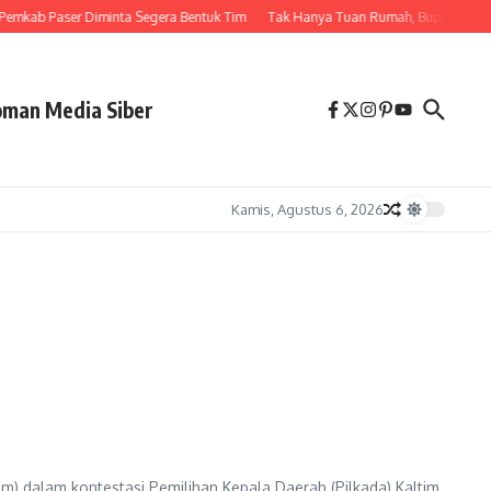
emkab Paser Diminta Segera Bentuk Tim
Tak Hanya Tuan Rumah, Bupati Fahmi 
man Media Siber
Kamis, Agustus 6, 2026
 dalam kontestasi Pemilihan Kepala Daerah (Pilkada) Kaltim