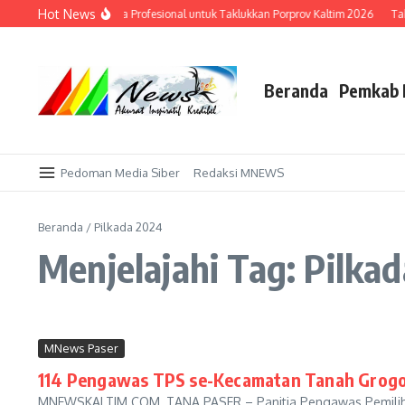
Lewati ke konten
Hot News
 Datangkan Pelatih Liga Profesional untuk Taklukkan Porprov Kaltim 2026
Tak 
Beranda
Pemkab 
Pedoman Media Siber
Redaksi MNEWS
Beranda
/
Pilkada 2024
Menjelajahi Tag: Pilka
MNews Paser
114 Pengawas TPS se-Kecamatan Tanah Grogot
MNEWSKALTIM.COM, TANA PASER – Panitia Pengawas Pemilih