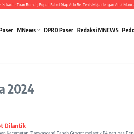
Sekadar Tuan Rumah, Bupati Fahmi Siap Adu Bet Tenis Meja dengan Atlet Mancan
Paser
MNews
DPRD Paser
Redaksi MNEWS
Pedo
da 2024
 Dilantik
an Kecamatan (Panwascam) Tanah Grogot melantik 114 petugas Pe