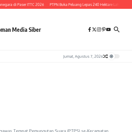
egara di Paser ITTC 2026
PTPN Buka Peluang Lepas 240 Hektare Lahan di Desa
man Media Siber
Jumat, Agustus 7, 2026
ngawas Tempat Pemungutan Suara (PTPS) se-Kecamatan