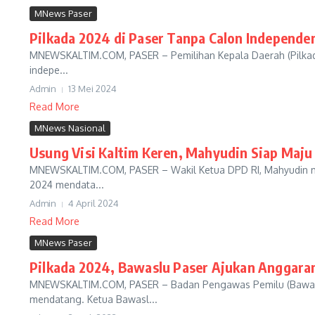
MNews Paser
Pilkada 2024 di Paser Tanpa Calon Independe
MNEWSKALTIM.COM, PASER – Pemilihan Kepala Daerah (Pilkada) 
indepe...
Admin
13 Mei 2024
Read More
MNews Nasional
Usung Visi Kaltim Keren, Mahyudin Siap Maju
MNEWSKALTIM.COM, PASER – Wakil Ketua DPD RI, Mahyudin meny
2024 mendata...
Admin
4 April 2024
Read More
MNews Paser
Pilkada 2024, Bawaslu Paser Ajukan Anggaran
MNEWSKALTIM.COM, PASER – Badan Pengawas Pemilu (Bawaslu)
mendatang. Ketua Bawasl...