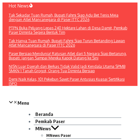
Lewati
Hot News
ke
Tak Sekadar Tuan Rumah, Bupati Fahmi Siap Adu Bet Tenis Meja
konten
dengan Atlet Mancanegara di Paser ITTC 2026
PTPN Buka Peluang Lepas 240 Hektare Lahan di Desa Damit, Pemkab
Paser Diminta Segera Bentuk Tim
Tak Hanya Tuan Rumah, Bupati Fahmi Siap Turun Bertanding Lawan
Atlet Mancanegara di Paser ITTC 2026
Paser Bersiap Mendunia! Ratusan Atlet dari 5 Negara Siap Bertarung,
Bupati: Jangan Sampai Mereka Kapok Datang ke Sini
NISN Luar Daerah dan Berkas Tidak Valid Jadi Kendala Utama SPMB
SMKN 1 Tanah Grogot, Orang Tua Diminta Bersiap
Demi Naik Kelas, 101 Pekebun Sawit Paser Antusias Kuasai Sertifikasi
ISPO​
Menu
Beranda
Pemkab Paser
MNews
MNews Paser