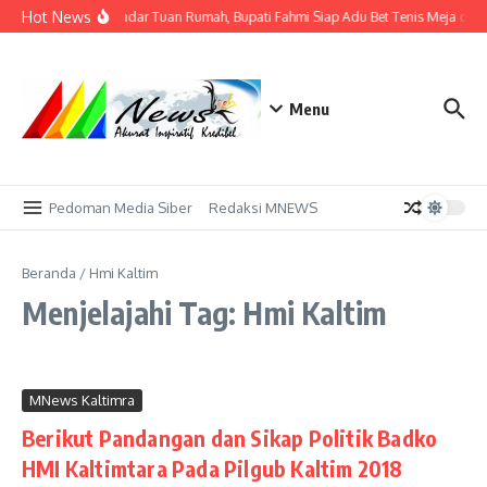
Lewati ke konten
Hot News
Tak Sekadar Tuan Rumah, Bupati Fahmi Siap Adu Bet Tenis Meja den
Menu
Pedoman Media Siber
Redaksi MNEWS
Beranda
/
Hmi Kaltim
Menjelajahi Tag: Hmi Kaltim
MNews Kaltimra
Berikut Pandangan dan Sikap Politik Badko
HMI Kaltimtara Pada Pilgub Kaltim 2018