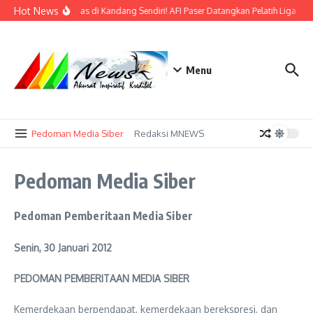
Lewati ke konten
Hot News
Bidik Emas di Kandang Sendiri! AFI Paser Datangkan Pelatih Liga Prof
Menu
Pedoman Media Siber
Redaksi MNEWS
Pedoman Media Siber
Pedoman Pemberitaan Media Siber
Senin, 30 Januari 2012
PEDOMAN PEMBERITAAN MEDIA SIBER
Kemerdekaan berpendapat, kemerdekaan berekspresi, dan