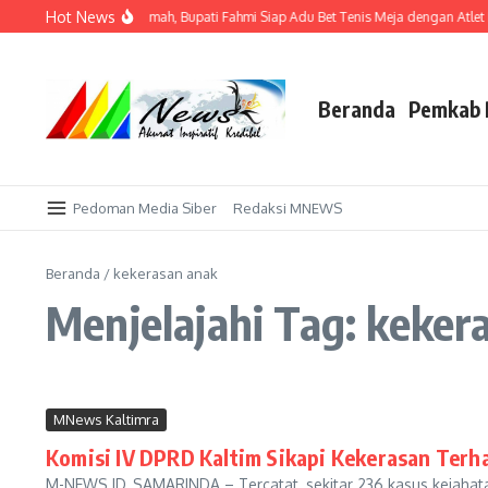
Lewati ke konten
Hot News
Tak Sekadar Tuan Rumah, Bupati Fahmi Siap Adu Bet Tenis Meja dengan Atlet
Beranda
Pemkab 
Pedoman Media Siber
Redaksi MNEWS
Beranda
/
kekerasan anak
Menjelajahi Tag: keker
MNews Kaltimra
Komisi IV DPRD Kaltim Sikapi Kekerasan Ter
M-NEWS.ID, SAMARINDA – Tercatat, sekitar 236 kasus kejahatan