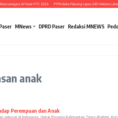
 Mancanegara di Paser ITTC 2026
PTPN Buka Peluang Lepas 240 Hektare Lahan 
Paser
MNews
DPRD Paser
Redaksi MNEWS
Pedo
asan anak
hadap Perempuan dan Anak
 seksual di Indonesia. Untuk Provinsi Kalimantan Timur (Kaltim), K