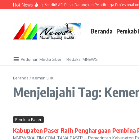
Lewati ke konten
Hot News
Bidik Emas di Kandang Sendiri! AFI Paser Datangkan Pelatih Liga Profesional un
Beranda
Pemkab 
Pedoman Media Siber
Redaksi MNEWS
Beranda
/
Kemen LHK
Menjelajahi Tag: Keme
Pemkab Paser
Kabupaten Paser Raih Penghargaan Pembina 
MNEWSKALTIM.COM, TANA PASER – Pemerintah Kabupaten Paser