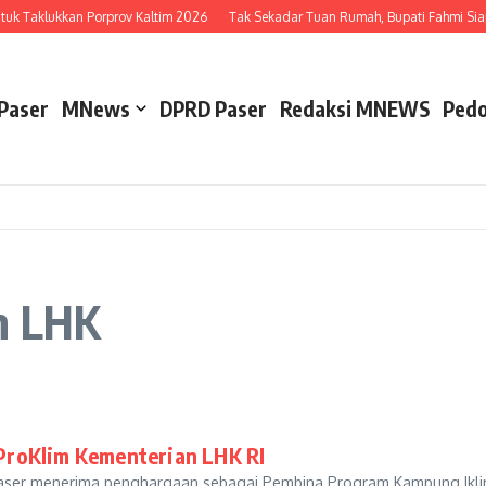
tuk Taklukkan Porprov Kaltim 2026
Tak Sekadar Tuan Rumah, Bupati Fahmi Siap
Paser
MNews
DPRD Paser
Redaksi MNEWS
Pedo
n LHK
ProKlim Kementerian LHK RI
 menerima penghargaan sebagai Pembina Program Kampung Iklim (P