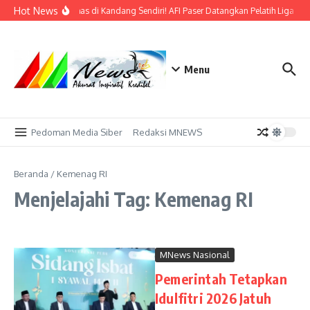
Lewati ke konten
Hot News
Bidik Emas di Kandang Sendiri! AFI Paser Datangkan Pelatih Liga Pro
Menu
Pedoman Media Siber
Redaksi MNEWS
Beranda
/
Kemenag RI
Menjelajahi Tag: Kemenag RI
MNews Nasional
Pemerintah Tetapkan
Idulfitri 2026 Jatuh