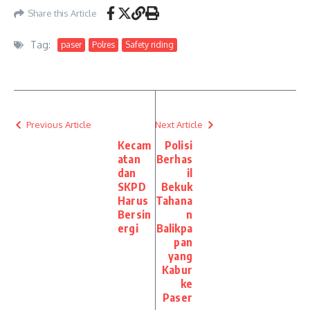
Share this Article
Tag:
paser
Polres
Safety riding
Previous Article
Next Article
Kecam
Polisi
atan
Berhas
dan
il
SKPD
Bekuk
Harus
Tahana
Bersin
n
ergi
Balikpa
pan
yang
Kabur
ke
Paser