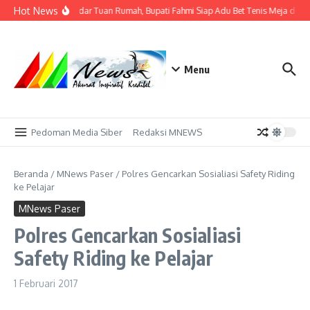
Lewati ke konten
Hot News
Tak Sekadar Tuan Rumah, Bupati Fahmi Siap Adu Bet Tenis Meja deng
Menu
Pedoman Media Siber
Redaksi MNEWS
Beranda
/
MNews Paser
/
Polres Gencarkan Sosialiasi Safety Riding
ke Pelajar
MNews Paser
Polres Gencarkan Sosialiasi
Safety Riding ke Pelajar
1 Februari 2017