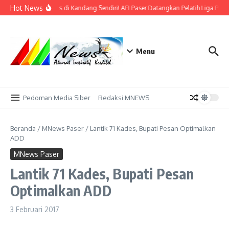
Lewati ke konten
Hot News
Bidik Emas di Kandang Sendiri! AFI Paser Datangkan Pelatih Liga Prof
Menu
Pedoman Media Siber
Redaksi MNEWS
Beranda
/
MNews Paser
/
Lantik 71 Kades, Bupati Pesan Optimalkan
ADD
MNews Paser
Lantik 71 Kades, Bupati Pesan
Optimalkan ADD
3 Februari 2017