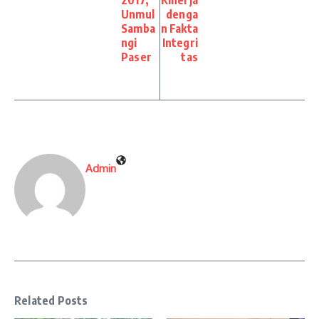
2017,
Kinerja
Unmul
denga
Samba
n Fakta
ngi
Integri
Paser
tas
Admin
Related Posts