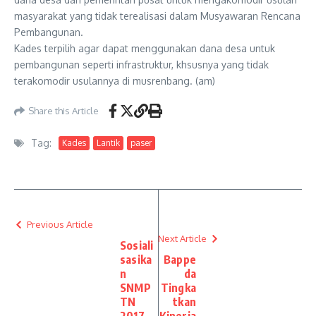
masyarakat yang tidak terealisasi dalam Musyawaran Rencana
Pembangunan.
Kades terpilih agar dapat menggunakan dana desa untuk
pembangunan seperti infrastruktur, khsusnya yang tidak
terakomodir usulannya di musrenbang. (am)
Share this Article
Tag:
Kades
Lantik
paser
Previous Article
Next Article
Sosiali
sasika
Bappe
n
da
SNMP
Tingka
TN
tkan