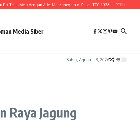
et Tenis Meja dengan Atlet Mancanegara di Paser ITTC 2026
PTPN Buka Peluan
man Media Siber
Sabtu, Agustus 8, 2026
n Raya Jagung