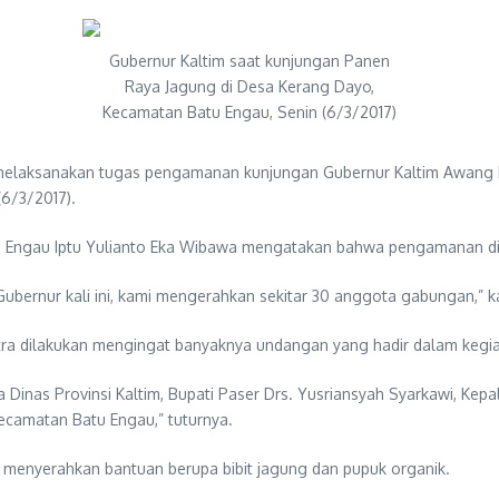
Gubernur Kaltim saat kunjungan Panen
Raya Jagung di Desa Kerang Dayo,
Kecamatan Batu Engau, Senin (6/3/2017)
 melaksanakan tugas pengamanan kunjungan Gubernur Kaltim Awang F
6/3/2017).
ngau Iptu Yulianto Eka Wibawa mengatakan bahwa pengamanan dilakuka
bernur kali ini, kami mengerahkan sekitar 30 anggota gabungan,” ka
tra dilakukan mengingat banyaknya undangan yang hadir dalam kegia
pala Dinas Provinsi Kaltim, Bupati Paser Drs. Yusriansyah Syarkawi,
ecamatan Batu Engau,” tuturnya.
a menyerahkan bantuan berupa bibit jagung dan pupuk organik.