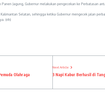
an Panen Jagung, Gubernur melakukan pengecekan ke Perbatasan antar
 Kalimantan Selatan, sehingga ketika Gubernur mengecek jalan perba
a. (rih)
Next Article
 Pemuda Olahraga
3 Napi Kabur Berhasil di Tan