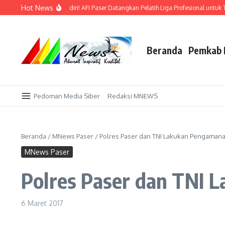
Lewati ke konten
Hot News
 Emas di Kandang Sendiri! AFI Paser Datangkan Pelatih Liga Profesional untuk Tak
Beranda
Pemkab 
Pedoman Media Siber
Redaksi MNEWS
Beranda
/
MNews Paser
/
Polres Paser dan TNI Lakukan Pengaman
MNews Paser
Polres Paser dan TNI 
6 Maret 2017