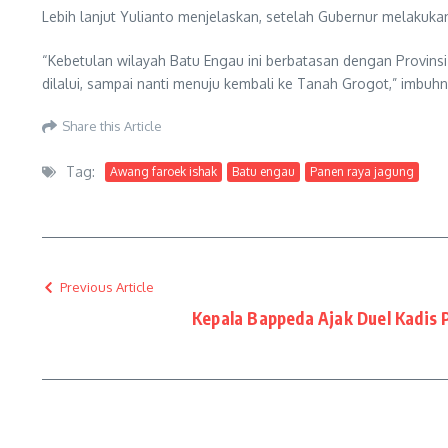
Lebih lanjut Yulianto menjelaskan, setelah Gubernur melakuk
“Kebetulan wilayah Batu Engau ini berbatasan dengan Provinsi
dilalui, sampai nanti menuju kembali ke Tanah Grogot,” imbuhny
Share this Article
Tag:
Awang faroek ishak
Batu engau
Panen raya jagung
Previous Article
Kepala Bappeda Ajak Duel Kadis