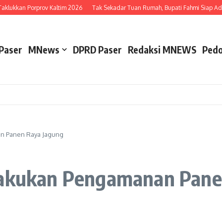
lukkan Porprov Kaltim 2026
Tak Sekadar Tuan Rumah, Bupati Fahmi Siap Adu B
Paser
MNews
DPRD Paser
Redaksi MNEWS
Pedo
an Panen Raya Jagung
Lakukan Pengamanan Pane