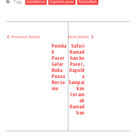
Tag:
Kamtibmas
Kapolres paser
Ramadhan
Previous Article
Next Article
Pemka
Safari
b
Ramad
Paser
han ke
Gelar
Paser,
Buka
Kapold
Puasa
a
Bersa
Sampai
ma
kan
Ceram
ah
Ramad
han