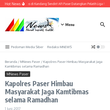
Lewati ke konten
Hot News
Bidik Emas di Kandang Sendiri! AFI Paser Datangkan Pelatih Liga Prof
Menu
Pedoman Media Siber
Redaksi MNEWS
Beranda
/
MNews Paser
/
Kapolres Paser Himbau Masyarakat Jaga
Kamtibmas selama Ramadhan
MNews Paser
Kapolres Paser Himbau
Masyarakat Jaga Kamtibmas
selama Ramadhan
1 Juni 2017