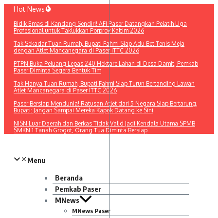
Lewati
Hot News
ke
Bidik Emas di Kandang Sendiri! AFI Paser Datangkan Pelatih Liga
konten
Profesional untuk Taklukkan Porprov Kaltim 2026
Tak Sekadar Tuan Rumah, Bupati Fahmi Siap Adu Bet Tenis Meja
dengan Atlet Mancanegara di Paser ITTC 2026
PTPN Buka Peluang Lepas 240 Hektare Lahan di Desa Damit, Pemkab
Paser Diminta Segera Bentuk Tim
Tak Hanya Tuan Rumah, Bupati Fahmi Siap Turun Bertanding Lawan
Atlet Mancanegara di Paser ITTC 2026
Paser Bersiap Mendunia! Ratusan Atlet dari 5 Negara Siap Bertarung,
Bupati: Jangan Sampai Mereka Kapok Datang ke Sini
NISN Luar Daerah dan Berkas Tidak Valid Jadi Kendala Utama SPMB
SMKN 1 Tanah Grogot, Orang Tua Diminta Bersiap
Menu
Beranda
Pemkab Paser
MNews
MNews Paser