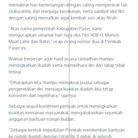
memaknai hari kemenangan dengan saling mempererat tali
silaturahmi, dan menjaga kerukunan, serta sambut idul fitri
dengan saling memafkan agar kembali suci atau fitrah.
“Atas nama pemerintah Kabupaten Paser, kami
mengucapkan selamat hari raya idul Fitri 1438 H, Mohon
Maaf Lahir dan Batin,” ucap orang nomor dua di Pemkab
Paser ini.
Wabup berpesan agar hasil puasa ramadhan mampu
meningkatkan ibadah serta memelihara diri dari sikap tidak
terpuji.
“Diharapkan kita mampu memaknai puasa sebagai
pengendalian diri, menjaga kualitas ibadah kita tetap
konsisten dan tepelihara,” ujarnya.
Sebagai wujud komitmen pemkab untuk meningkatkan
kualitas keimanan masyarakat, mengalokasikan sejumlah
anggaran bantuan rumah ibadah.
“Sebagai bentuk kepedulian Pemkab memberikan bantuan
ke rumah ibadah dengan total Rp 9 miliar di seluruh