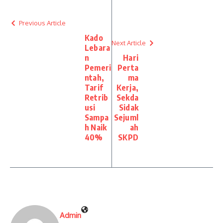
Previous Article
Kado
Next Article
Lebara
n
Hari
Pemeri
Perta
ntah,
ma
Tarif
Kerja,
Retrib
Sekda
usi
Sidak
Sampa
Sejuml
h Naik
ah
40%
SKPD
Admin