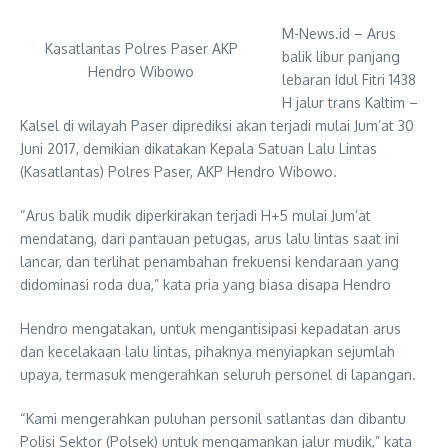
M-News.id – Arus
Kasatlantas Polres Paser AKP
balik libur panjang
Hendro Wibowo
lebaran Idul Fitri 1438
H jalur trans Kaltim –
Kalsel di wilayah Paser diprediksi akan terjadi mulai Jum’at 30
Juni 2017, demikian dikatakan Kepala Satuan Lalu Lintas
(Kasatlantas) Polres Paser, AKP Hendro Wibowo.
“Arus balik mudik diperkirakan terjadi H+5 mulai Jum’at
mendatang, dari pantauan petugas, arus lalu lintas saat ini
lancar, dan terlihat penambahan frekuensi kendaraan yang
didominasi roda dua,” kata pria yang biasa disapa Hendro
Hendro mengatakan, untuk mengantisipasi kepadatan arus
dan kecelakaan lalu lintas, pihaknya menyiapkan sejumlah
upaya, termasuk mengerahkan seluruh personel di lapangan.
“Kami mengerahkan puluhan personil satlantas dan dibantu
Polisi Sektor (Polsek) untuk mengamankan jalur mudik,” kata