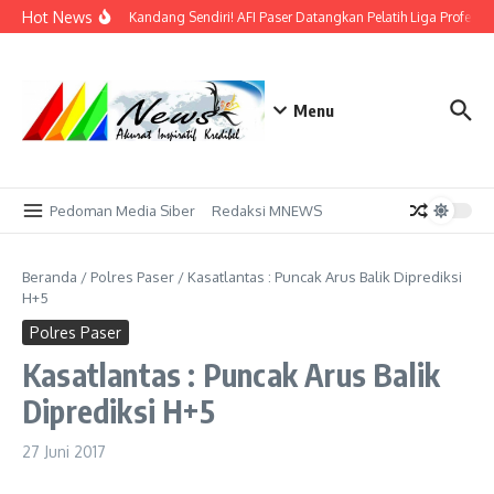
Lewati ke konten
Hot News
Bidik Emas di Kandang Sendiri! AFI Paser Datangkan Pelatih Liga Profesio
Menu
Pedoman Media Siber
Redaksi MNEWS
Beranda
/
Polres Paser
/
Kasatlantas : Puncak Arus Balik Diprediksi
H+5
Polres Paser
Kasatlantas : Puncak Arus Balik
Diprediksi H+5
27 Juni 2017