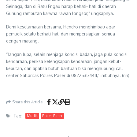
Seinaga, dan di Batu Engau harap behati- hati di daerah
Gunung rambutan karwna rawan longsor,” ungkapnya.
Demi keselamatan bersama, Hendro menghimbau agar
pemudik selalu berhati-hati dan mempersiapkan semua
dengan matang.
“Jangan lupa, selain menjaga kondisi badan, jaga pula kondisi
kendaraan, periksa kelengkapan kendaraan, jangan kebut-
kebutan, dan apabila butuh bantuan bisa menghubungi call
center Satlantas Polres Paser di 082253134411,” imbuhnya. (rih)
Share this Article
Tag:
Mudik
Polres Paser