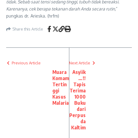
tidak. Sebab saat tensi sedang tinggi, tubuh tidak bereaksi.
Karenanya, cek berapa tekanan darah Anda secara rutin,
”
pungkas dr. Arieska. (hrfm)
Share this Article
Previous Article
Next Article
Muara
Asyiik
Komam
…!!
Tertin
Tapis
ggi
Terima
Kasus
1000
Malaria
Buku
dari
Perpus
da
Kaltim