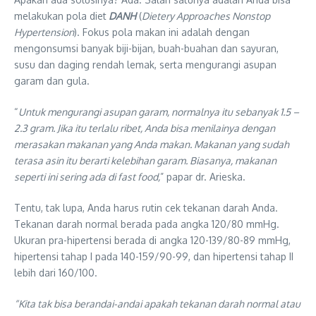
melakukan pola diet
DANH
(
Dietery Approaches Nonstop
Hypertension
). Fokus pola makan ini adalah dengan
mengonsumsi banyak biji-bijan, buah-buahan dan sayuran,
susu dan daging rendah lemak, serta mengurangi asupan
garam dan gula.
“
Untuk mengurangi asupan garam, normalnya itu sebanyak 1.5 –
2.3 gram. Jika itu terlalu ribet, Anda bisa menilainya dengan
merasakan makanan yang Anda makan. Makanan yang sudah
terasa asin itu berarti kelebihan garam. Biasanya, makanan
seperti ini sering ada di fast food,
” papar dr. Arieska.
Tentu, tak lupa, Anda harus rutin cek tekanan darah Anda.
Tekanan darah normal berada pada angka 120/80 mmHg.
Ukuran pra-hipertensi berada di angka 120-139/80-89 mmHg,
hipertensi tahap I pada 140-159/90-99, dan hipertensi tahap II
lebih dari 160/100.
“Kita tak bisa berandai-andai apakah tekanan darah normal atau