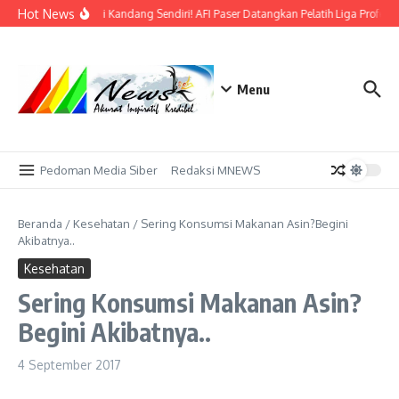
Lewati ke konten
Hot News
Bidik Emas di Kandang Sendiri! AFI Paser Datangkan Pelatih Liga Profesi
Menu
Pedoman Media Siber
Redaksi MNEWS
Beranda
/
Kesehatan
/
Sering Konsumsi Makanan Asin?Begini
Akibatnya..
Kesehatan
Sering Konsumsi Makanan Asin?
Begini Akibatnya..
4 September 2017