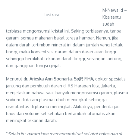
M-News.id –
Ilustrasi
Kita tentu
sudah
terbiasa mengonsumsi kristal ini. Saking terbiasanya, tanpa
garam, semua makanan bakal terasa hambar. Namun, jika
dalam darah tertimbun mineral ini dalam jumlah yang terlalu
tinggi, maka konsentrasi garam dalam darah akan tinggi
sehingga berakibat tekanan darah tinggi, serangan jantung,
dan gangguan fungsi ginjal.
Menurut
dr. Arieska Ann Soenarta, SpJP, FIHA,
dokter spesialis
jantung dan pembuluh darah di RS Harapan Kita, Jakarta,
menjelaskan bahwa saat banyak mengonsumsi garam, plasma
sodium di dalam plasma tubuh meningkat sehingga
osmolaritas di plasma meningkat. Akibatnya, penderita jadi
haus dan volume sel sel akan bertambah otomatis akan
meningkat tekanan darah.
“
Selain itu, garam juga memengaruhi sel sel otot polos dan di