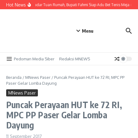
Lewati ke konten
Hot News
Tak Sekadar Tuan Rumah, Bupati Fahmi Siap Adu Bet Tenis Meja deng
Menu
Pedoman Media Siber
Redaksi MNEWS
Beranda
/
MNews Paser
/
Puncak Perayaan HUT ke 72 RI, MPC PP
Paser Gelar Lomba Dayung
MNews Paser
Puncak Perayaan HUT ke 72 RI,
MPC PP Paser Gelar Lomba
Dayung
11 September 2017