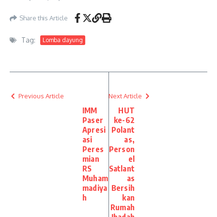
Share this Article
Tag:
Lomba dayung
Previous Article
Next Article
IMM
HUT
Paser
ke-62
Apresi
Polant
asi
as,
Peres
Person
mian
el
RS
Satlant
Muham
as
madiya
Bersih
h
kan
Rumah