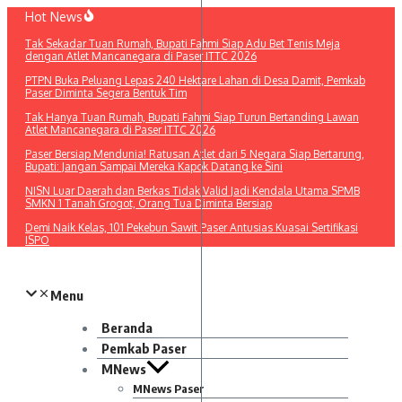
Lewati
Hot News
ke
Tak Sekadar Tuan Rumah, Bupati Fahmi Siap Adu Bet Tenis Meja
konten
dengan Atlet Mancanegara di Paser ITTC 2026
PTPN Buka Peluang Lepas 240 Hektare Lahan di Desa Damit, Pemkab
Paser Diminta Segera Bentuk Tim
Tak Hanya Tuan Rumah, Bupati Fahmi Siap Turun Bertanding Lawan
Atlet Mancanegara di Paser ITTC 2026
Paser Bersiap Mendunia! Ratusan Atlet dari 5 Negara Siap Bertarung,
Bupati: Jangan Sampai Mereka Kapok Datang ke Sini
NISN Luar Daerah dan Berkas Tidak Valid Jadi Kendala Utama SPMB
SMKN 1 Tanah Grogot, Orang Tua Diminta Bersiap
Demi Naik Kelas, 101 Pekebun Sawit Paser Antusias Kuasai Sertifikasi
ISPO​
Menu
Beranda
Pemkab Paser
MNews
MNews Paser