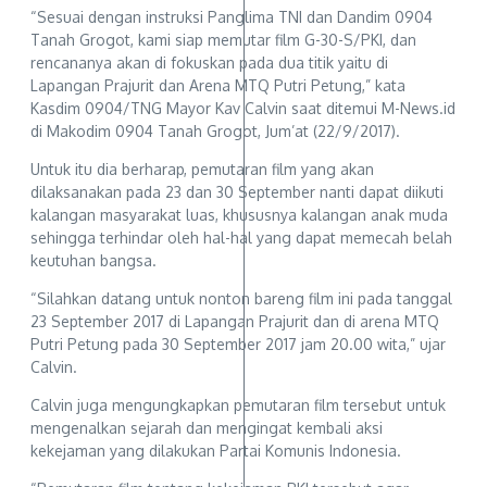
“Sesuai dengan instruksi Panglima TNI dan Dandim 0904
Tanah Grogot, kami siap memutar film G-30-S/PKI, dan
rencananya akan di fokuskan pada dua titik yaitu di
Lapangan Prajurit dan Arena MTQ Putri Petung,” kata
Kasdim 0904/TNG Mayor Kav Calvin saat ditemui M-News.id
di Makodim 0904 Tanah Grogot, Jum’at (22/9/2017).
Untuk itu dia berharap, pemutaran film yang akan
dilaksanakan pada 23 dan 30 September nanti dapat diikuti
kalangan masyarakat luas, khususnya kalangan anak muda
sehingga terhindar oleh hal-hal yang dapat memecah belah
keutuhan bangsa.
“Silahkan datang untuk nonton bareng film ini pada tanggal
23 September 2017 di Lapangan Prajurit dan di arena MTQ
Putri Petung pada 30 September 2017 jam 20.00 wita,” ujar
Calvin.
Calvin juga mengungkapkan pemutaran film tersebut untuk
mengenalkan sejarah dan mengingat kembali aksi
kekejaman yang dilakukan Partai Komunis Indonesia.