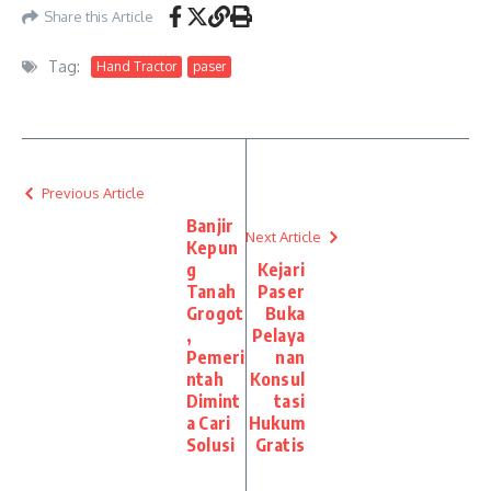
Share this Article
Tag:
Hand Tractor
paser
Previous Article
Banjir
Next Article
Kepun
g
Kejari
Tanah
Paser
Grogot
Buka
,
Pelaya
Pemeri
nan
ntah
Konsul
Dimint
tasi
a Cari
Hukum
Solusi
Gratis