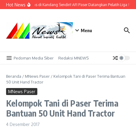
Lewati ke konten
Hot News
Bidik Emas di Kandang Sendiri! AFI Paser Datangkan Pelatih Liga Prof
Menu
Pedoman Media Siber
Redaksi MNEWS
Beranda
/
MNews Paser
/
Kelompok Tani di Paser Terima Bantuan
50 Unit Hand Tractor
MNews Paser
Kelompok Tani di Paser Terima
Bantuan 50 Unit Hand Tractor
4 Desember 2017