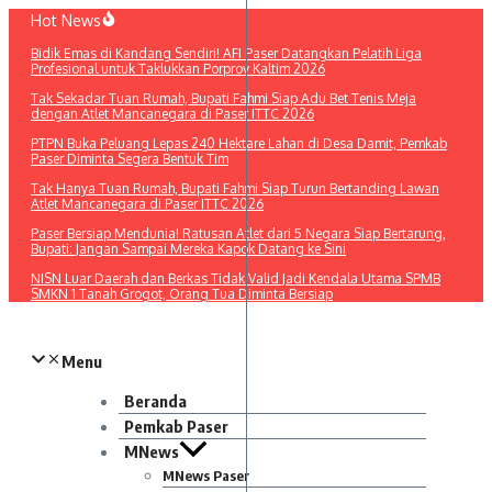
Lewati
Hot News
ke
Bidik Emas di Kandang Sendiri! AFI Paser Datangkan Pelatih Liga
konten
Profesional untuk Taklukkan Porprov Kaltim 2026
Tak Sekadar Tuan Rumah, Bupati Fahmi Siap Adu Bet Tenis Meja
dengan Atlet Mancanegara di Paser ITTC 2026
PTPN Buka Peluang Lepas 240 Hektare Lahan di Desa Damit, Pemkab
Paser Diminta Segera Bentuk Tim
Tak Hanya Tuan Rumah, Bupati Fahmi Siap Turun Bertanding Lawan
Atlet Mancanegara di Paser ITTC 2026
Paser Bersiap Mendunia! Ratusan Atlet dari 5 Negara Siap Bertarung,
Bupati: Jangan Sampai Mereka Kapok Datang ke Sini
NISN Luar Daerah dan Berkas Tidak Valid Jadi Kendala Utama SPMB
SMKN 1 Tanah Grogot, Orang Tua Diminta Bersiap
Menu
Beranda
Pemkab Paser
MNews
MNews Paser