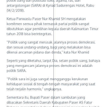
politik uang dan politisasi suku, agama, ras, dan
antargolongan (SARA) di Kyriad Sadurengas Hotel, Rabu
(14/2/2018).
Ketua Panwaslu Paser Nur Khamid SH mengatakan
komitmen semua pihak termasuk partai politik sangat
dibutuhkan agar pemilihan kepala daerah Kalimantan Timur
tahun 2018 bisa berintegritas.
“Politik uang sangat merusak jalannya proses demokrasi,
dan sesuai undang-undang, bagi yang melakukan bisa
dikenai ancaman pidana dan denda,” kata Nur Khamid
Seperti yang diketahui, lanjut Dia, selain politik uang, bahaya
yang mengancam jalannya proses demokrasi ini adalah
politik SARA.
“Politik sara ini juga sangat mengganggu kerukunan
kehidupan sosial di tengah-tengah masyarakat yang saat
telah terjalin harmonis,” ungkapnya.
Sementara itu, Bupati Paser dalam sambutan yang
dibacakan Sekretaris Daerah Kabupaten Paser AS Fatur