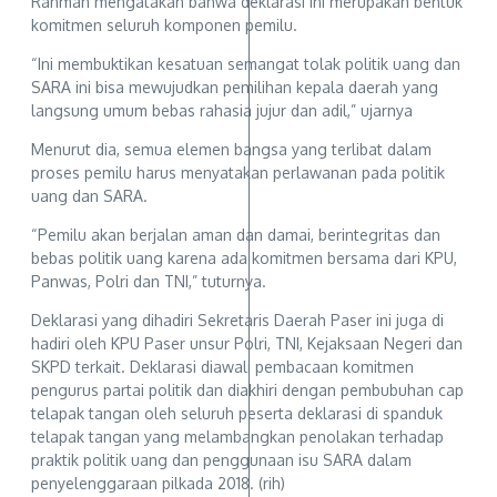
Rahman mengatakan bahwa deklarasi ini merupakan bentuk
komitmen seluruh komponen pemilu.
“Ini membuktikan kesatuan semangat tolak politik uang dan
SARA ini bisa mewujudkan pemilihan kepala daerah yang
langsung umum bebas rahasia jujur dan adil,” ujarnya
Menurut dia, semua elemen bangsa yang terlibat dalam
proses pemilu harus menyatakan perlawanan pada politik
uang dan SARA.
“Pemilu akan berjalan aman dan damai, berintegritas dan
bebas politik uang karena ada komitmen bersama dari KPU,
Panwas, Polri dan TNI,” tuturnya.
Deklarasi yang dihadiri Sekretaris Daerah Paser ini juga di
hadiri oleh KPU Paser unsur Polri, TNI, Kejaksaan Negeri dan
SKPD terkait. Deklarasi diawali pembacaan komitmen
pengurus partai politik dan diakhiri dengan pembubuhan cap
telapak tangan oleh seluruh peserta deklarasi di spanduk
telapak tangan yang melambangkan penolakan terhadap
praktik politik uang dan penggunaan isu SARA dalam
penyelenggaraan pilkada 2018. (rih)