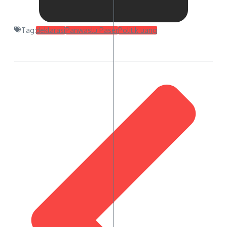
Tag:
deklarasi
Panwaslu Paser
Politik uang