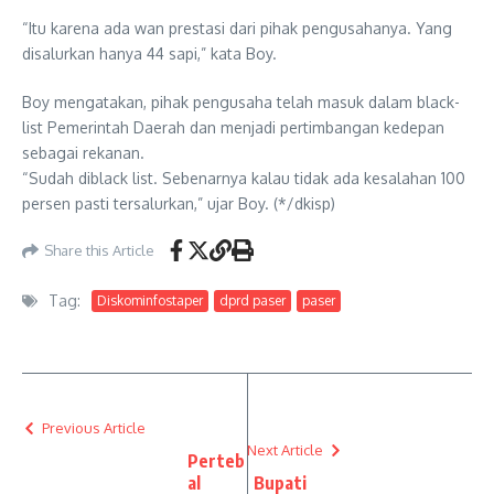
“Itu karena ada wan prestasi dari pihak pengusahanya. Yang
disalurkan hanya 44 sapi,” kata Boy.
Boy mengatakan, pihak pengusaha telah masuk dalam black-
list Pemerintah Daerah dan menjadi pertimbangan kedepan
sebagai rekanan.
“Sudah diblack list. Sebenarnya kalau tidak ada kesalahan 100
persen pasti tersalurkan,” ujar Boy. (*/dkisp)
Share this Article
Tag:
Diskominfostaper
dprd paser
paser
Previous Article
Next Article
Perteb
al
Bupati