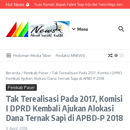
Lewati ke konten
Hot News
Tak Sekadar Tuan Rumah, Bupati Fahmi Siap Adu Bet Tenis Meja dengan 
Menu
Pedoman Media Siber
Redaksi MNEWS
Beranda
/
Pemkab Paser
/
Tak Terealisasi Pada 2017, Komisi I DPRD
Kembali Ajukan Alokasi Dana Ternak Sapi di APBD-P 2018
Pemkab Paser
Tak Terealisasi Pada 2017, Komisi
I DPRD Kembali Ajukan Alokasi
Dana Ternak Sapi di APBD-P 2018
9 April 2018