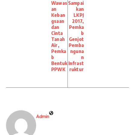
Wawas
Sampai
an
kan
Keban
LKPJ
gsaan
2017,
dan
Pemka
Cinta
b
Tanah
Genjot
Air,
Pemba
Pemka
nguna
b
n
Bentuk
Infrast
PPWK
ruktur
Admin