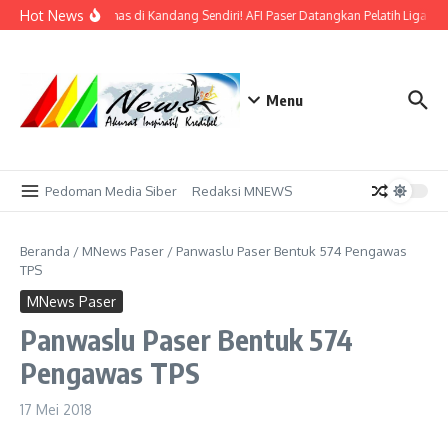
Lewati ke konten
Hot News
Bidik Emas di Kandang Sendiri! AFI Paser Datangkan Pelatih Liga Pro
Menu
Pedoman Media Siber
Redaksi MNEWS
Beranda
/
MNews Paser
/
Panwaslu Paser Bentuk 574 Pengawas
TPS
MNews Paser
Panwaslu Paser Bentuk 574
Pengawas TPS
17 Mei 2018