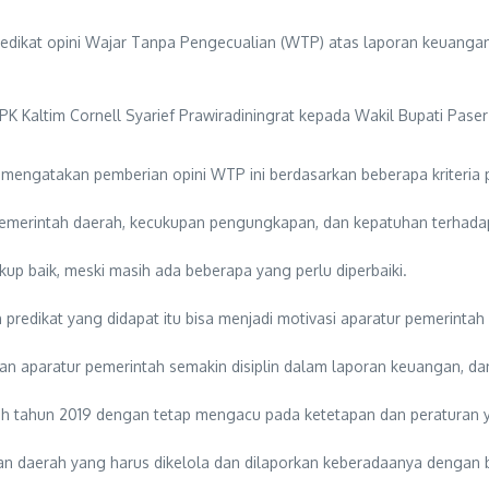
dikat opini Wajar Tanpa Pengecualian (WTP) atas laporan keuanga
BPK Kaltim Cornell Syarief Prawiradiningrat kepada Wakil Bupati Pas
t mengatakan pemberian opini WTP ini berdasarkan beberapa kriteria p
emerintah daerah, kecukupan pengungkapan, dan kepatuhan terhadap
kup baik, meski masih ada beberapa yang perlu diperbaiki.
redikat yang didapat itu bisa menjadi motivasi aparatur pemerintah
n aparatur pemerintah semakin disiplin dalam laporan keuangan, dan
h tahun 2019 dengan tetap mengacu pada ketetapan dan peraturan y
aan daerah yang harus dikelola dan dilaporkan keberadaanya dengan b