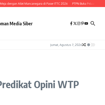
eja dengan Atlet Mancanegara di Paser ITTC 2026
PTPN Buka Peluang Lepas 24
man Media Siber
Jumat, Agustus 7, 2026
Predikat Opini WTP