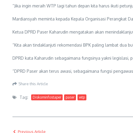
“Jika ingin meraih WTP lagi tahun depan kita harus ikuti pet
Mardiansyah meminta kepada Kepala Organisasi Perangkat Daer
Ketua DPRD Paser Kaharudin mengatakan akan menindaklanjut
“Kita akan tindaklanjuti rekomendasi BPK paling lambat dua bul
DPRD kata Kaharudin sebagaimana fungsinya yakni legislasi
“DPRD Paser akan terus awasi, sebagaimana fungsi pengawasa
Share this Article
Tag:
Diskominfostaper
paser
wtp
Previous Article