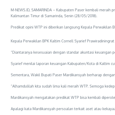
M-NEWS.ID, SAMARINDA – Kabupaten Paser kembali meraih pre
Kalimantan Timur di Samarinda, Senin (28/05/2018).
Predikat opini WTP ini diberikan langsung Kepala Perwakilan 
Kepala Perwakilan BPK Kaltim Cornell Syarief Prawiradiningra
“Diantaranya kesesuaian dengan standar akuntasi keuangan p
Syarief menilai laporan keuangan Kabupaten/Kota di Kaltim cu
Sementara, Wakil Bupati Paser Mardikansyah berharap dengan p
“Alhamdulilah kita sudah lima kali meraih WTP. Semoga kedepa
Mardikansyah mengatakan predikat WTP bisa kembali diperole
Apalagi kata Mardikansyah persoalan terkait aset atau kekay