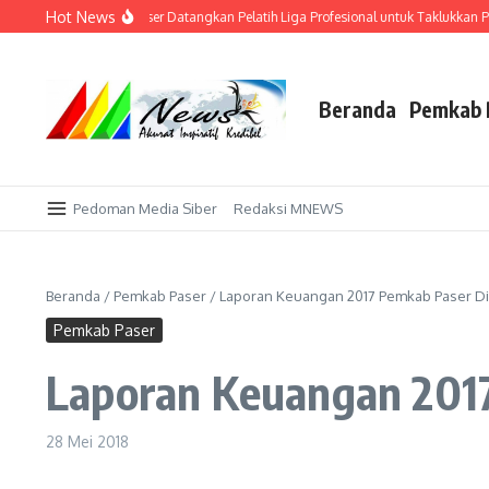
Lewati ke konten
Hot News
ndang Sendiri! AFI Paser Datangkan Pelatih Liga Profesional untuk Taklukkan Por
Beranda
Pemkab 
Pedoman Media Siber
Redaksi MNEWS
Beranda
/
Pemkab Paser
/
Laporan Keuangan 2017 Pemkab Paser Dig
Pemkab Paser
Laporan Keuangan 2017
28 Mei 2018