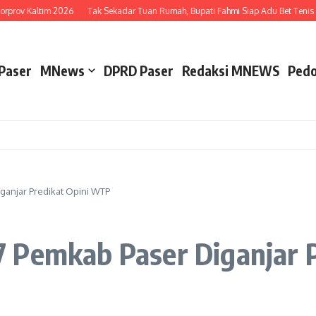
prov Kaltim 2026
Tak Sekadar Tuan Rumah, Bupati Fahmi Siap Adu Bet Tenis M
Paser
MNews
DPRD Paser
Redaksi MNEWS
Pedo
anjar Predikat Opini WTP
 Pemkab Paser Diganjar 