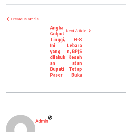
Previous Article
Angka
Next Article
Golput
Tinggi,
H-8
Ini
Lebara
yang
n, BPJS
dilakuk
Keseh
an
atan
Bupati
Tetap
Paser
Buka
Admin