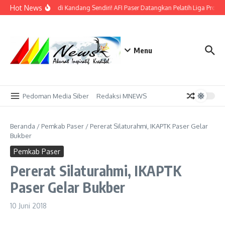
Lewati ke konten
Hot News
Bidik Emas di Kandang Sendiri! AFI Paser Datangkan Pelatih Liga Profes
Menu
Pedoman Media Siber
Redaksi MNEWS
Beranda
/
Pemkab Paser
/
Pererat Silaturahmi, IKAPTK Paser Gelar
Bukber
Pemkab Paser
Pererat Silaturahmi, IKAPTK
Paser Gelar Bukber
10 Juni 2018