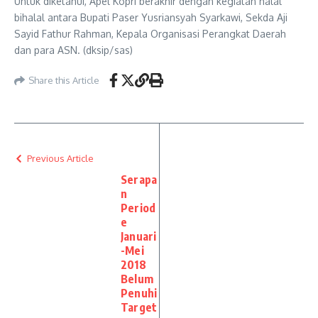
Untuk diketahui, Apel Kopri berakhir dengan kegiatan halal
bihalal antara Bupati Paser Yusriansyah Syarkawi, Sekda Aji
Sayid Fathur Rahman, Kepala Organisasi Perangkat Daerah
dan para ASN. (dksip/sas)
Share this Article
Previous Article
Serapa
n
Period
e
Januari
-Mei
2018
Belum
Penuhi
Target