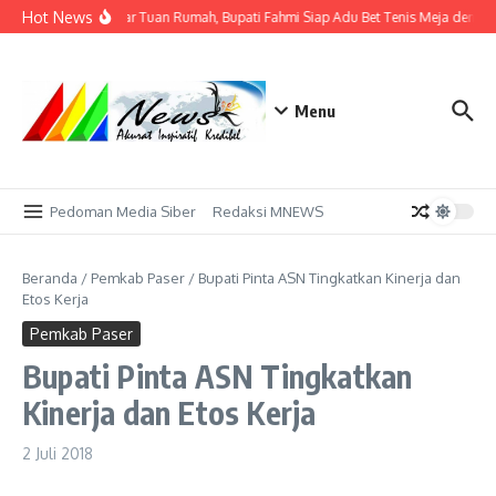
Lewati ke konten
Hot News
Tak Sekadar Tuan Rumah, Bupati Fahmi Siap Adu Bet Tenis Meja dengan
Menu
Pedoman Media Siber
Redaksi MNEWS
Beranda
/
Pemkab Paser
/
Bupati Pinta ASN Tingkatkan Kinerja dan
Etos Kerja
Pemkab Paser
Bupati Pinta ASN Tingkatkan
Kinerja dan Etos Kerja
2 Juli 2018