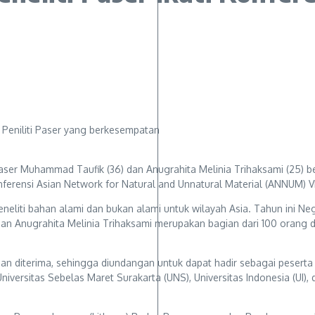
, Peniliti Paser yang berkesempatan
ser Muhammad Taufik (36) dan Anugrahita Melinia Trihaksami (25) 
ferensi Asian Network for Natural and Unnatural Material (ANNUM) VI d
eneliti bahan alami dan bukan alami untuk wilayah Asia. Tahun ini 
dan Anugrahita Melinia Trihaksami merupakan bagian dari 100 orang
 dan diterima, sehingga diundangan untuk dapat hadir sebagai pesert
, Universitas Sebelas Maret Surakarta (UNS), Universitas Indonesia (UI)