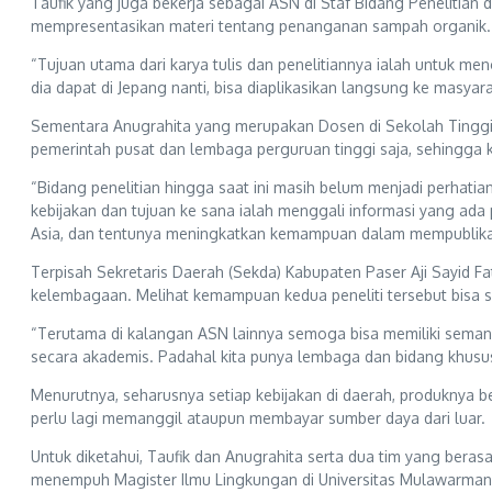
Taufik yang juga bekerja sebagai ASN di Staf Bidang Peneliti
mempresentasikan materi tentang penanganan sampah organik.
“Tujuan utama dari karya tulis dan penelitiannya ialah untuk 
dia dapat di Jepang nanti, bisa diaplikasikan langsung ke masyara
Sementara Anugrahita yang merupakan Dosen di Sekolah Tinggi 
pemerintah pusat dan lembaga perguruan tinggi saja, sehingga ke
“Bidang penelitian hingga saat ini masih belum menjadi perhat
kebijakan dan tujuan ke sana ialah menggali informasi yang ada 
Asia, dan tentunya meningkatkan kemampuan dalam mempublikasikan
Terpisah Sekretaris Daerah (Sekda) Kabupaten Paser Aji Sayid 
kelembagaan. Melihat kemampuan kedua peneliti tersebut bisa sa
“Terutama di kalangan ASN lainnya semoga bisa memiliki seman
secara akademis. Padahal kita punya lembaga dan bidang khusu
Menurutnya, seharusnya setiap kebijakan di daerah, produknya 
perlu lagi memanggil ataupun membayar sumber daya dari luar.
Untuk diketahui, Taufik dan Anugrahita serta dua tim yang bera
menempuh Magister Ilmu Lingkungan di Universitas Mulawarman S