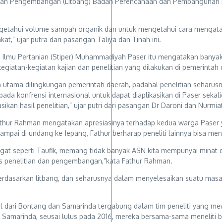
an dan Pengembangan (Litbang) Badan Perencanaan dan Pembangunan 
mengetahui volume sampah organik dan untuk mengetahui cara mengat
kat,” ujar putra dari pasangan Taliya dan Tinah ini.
Ilmu Pertanian (Stiper) Muhammadiyah Paser itu mengatakan banyak
giatan-kegiatan kajian dan penelitian yang dilakukan di pemerintah 
ian utama dilingkungan pemerintah daerah, padahal penelitian sehar
pada konfrensi internasional untuk dapat diaplikasikan di Paser seka
 hasil penelitian,” ujar putri dari pasangan Dr Daroni dan Nurmiati
Fathur Rahman mengatakan apresiasinya terhadap kedua warga Paser y
mpai di undang ke Jepang, Fathur berharap peneliti lainnya bisa men
gat seperti Taufik, memang tidak banyak ASN kita mempunyai minat
s penelitian dan pengembangan,”kata Fathur Rahman.
berdasarkan litbang, dan seharusnya dalam menyelesaikan suatu masa
sal dari Bontang dan Samarinda tergabung dalam tim peneliti yang m
amarinda, seusai lulus pada 2016, mereka bersama-sama meneliti berb