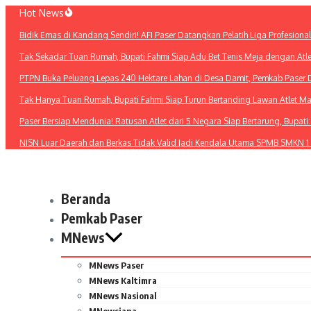
Lewati
Hot News
ke
Bidik Emas di Kandang Sendiri! AFI Paser Datangkan Pelatih Liga Profesiona
konten
Tak Sekadar Tuan Rumah, Bupati Fahmi Siap Adu Bet Tenis Meja dengan Atl
PTPN Buka Peluang Lepas 240 Hektare Lahan di Desa Damit, Pemkab Paser 
Tak Hanya Tuan Rumah, Bupati Fahmi Siap Turun Bertanding Lawan Atlet M
Paser Bersiap Mendunia! Ratusan Atlet dari 5 Negara Siap Bertarung, Bupat
NISN Luar Daerah dan Berkas Tidak Valid Jadi Kendala Utama SPMB SMKN 1
Beranda
Pemkab Paser
MNews
MNews Paser
MNews Kaltimra
MNews Nasional