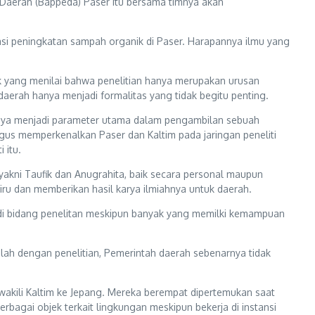
Daerah (Bappeda) Paser itu bersama timnya akan
asi peningkatan sampah organik di Paser. Harapannya ilmu yang
 yang menilai bahwa penelitian hanya merupakan urusan
daerah hanya menjadi formalitas yang tidak begitu penting.
usnya menjadi parameter utama dalam pengambilan sebuah
ligus memperkenalkan Paser dan Kaltim pada jaringan peneliti
 itu.
akni Taufik dan Anugrahita, baik secara personal maupun
iru dan memberikan hasil karya ilmiahnya untuk daerah.
 di bidang penelitan meskipun banyak yang memilki kemampuan
lah dengan penelitian, Pemerintah daerah sebenarnya tidak
ewakili Kaltim ke Jepang. Mereka berempat dipertemukan saat
agai objek terkait lingkungan meskipun bekerja di instansi