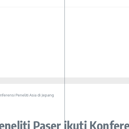
ferensi Peneliti Asia di Jepang
liti Paser ikuti Konferen