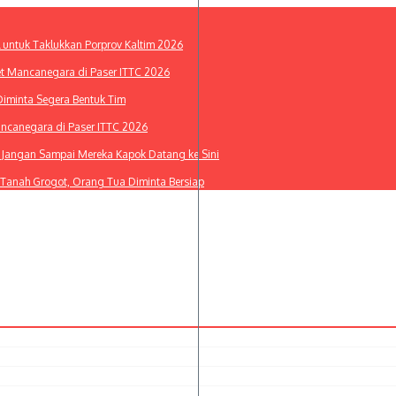
l untuk Taklukkan Porprov Kaltim 2026
et Mancanegara di Paser ITTC 2026
Diminta Segera Bentuk Tim
ancanegara di Paser ITTC 2026
i: Jangan Sampai Mereka Kapok Datang ke Sini
 Tanah Grogot, Orang Tua Diminta Bersiap