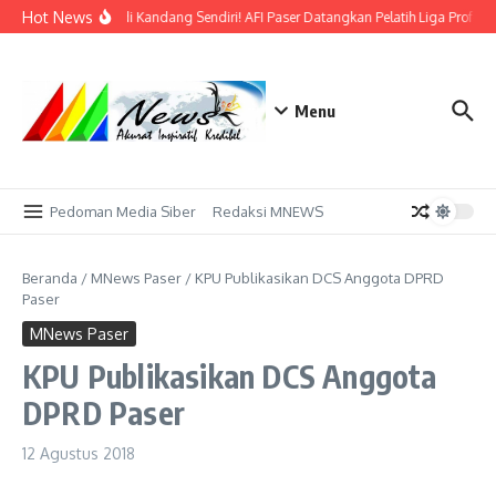
Lewati ke konten
Hot News
Bidik Emas di Kandang Sendiri! AFI Paser Datangkan Pelatih Liga Profesi
Menu
Pedoman Media Siber
Redaksi MNEWS
Beranda
/
MNews Paser
/
KPU Publikasikan DCS Anggota DPRD
Paser
MNews Paser
KPU Publikasikan DCS Anggota
DPRD Paser
12 Agustus 2018