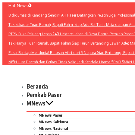
Lewati
Hot News
ke
Bidik Emas di Kandang Sendiri! AFI Paser Datangkan Pelatih Liga Profesiona
konten
Tak Sekadar Tuan Rumah, Bupati Fahmi Siap Adu Bet Tenis Meja dengan Atl
PTPN Buka Peluang Lepas 240 Hektare Lahan di Desa Damit, Pemkab Paser 
Tak Hanya Tuan Rumah, Bupati Fahmi Siap Turun Bertanding Lawan Atlet M
Paser Bersiap Mendunia! Ratusan Atlet dari 5 Negara Siap Bertarung, Bupat
NISN Luar Daerah dan Berkas Tidak Valid Jadi Kendala Utama SPMB SMKN 1
Beranda
Pemkab Paser
MNews
MNews Paser
MNews Kaltimra
MNews Nasional