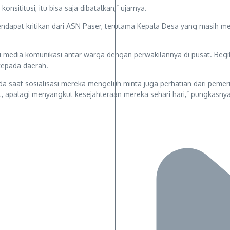
sititusi, itu bisa saja dibatalkan,” ujarnya.
mendapat kritikan dari ASN Paser, terutama Kepala Desa yang masih men
bagai media komunikasi antar warga dengan perwakilannya di pusat. B
kepada daerah.
 saat sosialisasi mereka mengeluh minta juga perhatian dari pemerin
, apalagi menyangkut kesejahteraan mereka sehari hari,” pungkasnya.