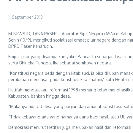
11 September 2018
M-NEWS.ID, TANA PASER – Aparatur Sipil Negara (ASN) di Kabupa
Senin (10/9), mengikuti sosialisasi empat pilar negara dengan 
DPRD Paser Kaharudin.
Empat pilar yang disampaikan yakni Pancasila sebagai dasar da
serta Bhineka Tunggal Ika sebagai semboyan negara.
“Konstitusi negara beda dengan kitab suci, ia bisa dirubah manak
perubahan mendasar pada konstitusi kita saat ini,” kata Hetifah 
Hetifah mengatakan, reformasi 1998 memang telah menghasilkan
Kabupaten, bahkan hingga desa.
“Makanya ada UU desa yang bagian dari amanat konstitusi. Kalau ki
“Tidak kebayang ada yang namanya dana bagi hasil, atau UU ya
Demokrasi menurut Hetifah juga merupakan hasil dari reformasi 1