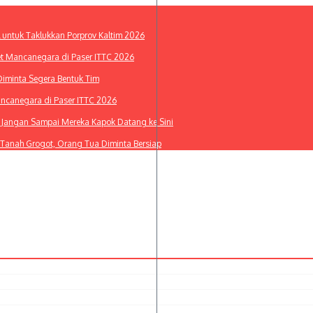
l untuk Taklukkan Porprov Kaltim 2026
et Mancanegara di Paser ITTC 2026
Diminta Segera Bentuk Tim
ancanegara di Paser ITTC 2026
i: Jangan Sampai Mereka Kapok Datang ke Sini
 Tanah Grogot, Orang Tua Diminta Bersiap