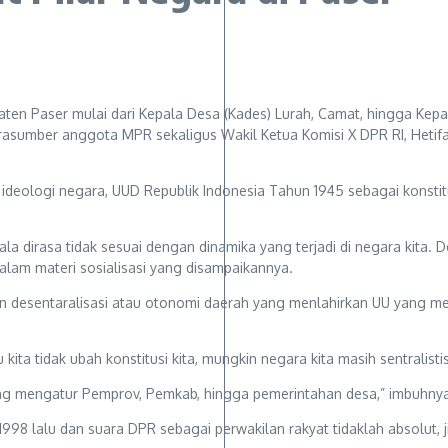
ten Paser mulai dari Kepala Desa (Kades) Lurah, Camat, hingga Kep
narasumber anggota MPR sekaligus Wakil Ketua Komisi X DPR RI, Hetifa
n ideologi negara, UUD Republik Indonesia Tahun 1945 sebagai konsti
ala dirasa tidak sesuai dengan dinamika yang terjadi di negara kita.
dalam materi sosialisasi yang disampaikannya.
 desentaralisasi atau otonomi daerah yang menlahirkan UU yang meng
ta tidak ubah konstitusi kita, mungkin negara kita masih sentralistis 
ng mengatur Pemprov, Pemkab, hingga pemerintahan desa,” imbuhnya
998 lalu dan suara DPR sebagai perwakilan rakyat tidaklah absolut, ji