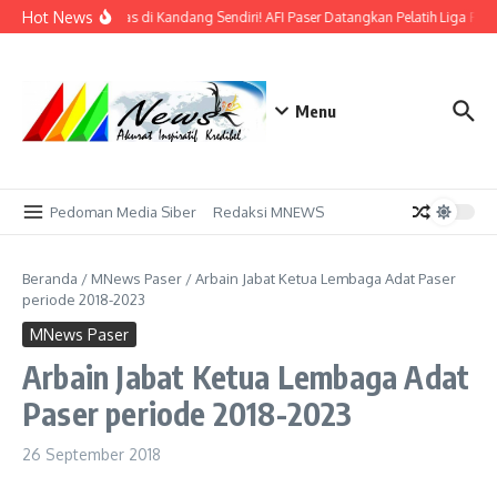
Lewati ke konten
Hot News
Bidik Emas di Kandang Sendiri! AFI Paser Datangkan Pelatih Liga Prof
Menu
Pedoman Media Siber
Redaksi MNEWS
Beranda
/
MNews Paser
/
Arbain Jabat Ketua Lembaga Adat Paser
periode 2018-2023
MNews Paser
Arbain Jabat Ketua Lembaga Adat
Paser periode 2018-2023
26 September 2018