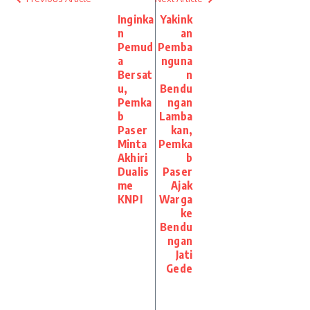
Inginka
Yakink
n
an
Pemud
Pemba
a
nguna
Bersat
n
u,
Bendu
Pemka
ngan
b
Lamba
Paser
kan,
Minta
Pemka
Akhiri
b
Dualis
Paser
me
Ajak
KNPI
Warga
ke
Bendu
ngan
Jati
Gede