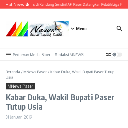
Lewati ke konten
Hot News
Bidik Emas di Kandang Sendiri! AFI Paser Datangkan Pelatih Liga Prof
Menu
Pedoman Media Siber
Redaksi MNEWS
Beranda
/
MNews Paser
/
Kabar Duka, Wakil Bupati Paser Tutup
Usia
MNews Paser
Kabar Duka, Wakil Bupati Paser
Tutup Usia
31 Januari 2019