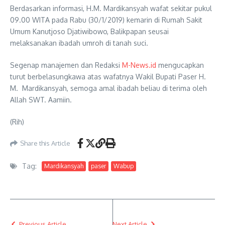
Berdasarkan informasi, H.M. Mardikansyah wafat sekitar pukul
09.00 WITA pada Rabu (30/1/2019) kemarin di Rumah Sakit
Umum Kanutjoso Djatiwibowo, Balikpapan seusai
melaksanakan ibadah umroh di tanah suci.
Segenap manajemen dan Redaksi
M-News.id
mengucapkan
turut berbelasungkawa atas wafatnya Wakil Bupati Paser H.
M. Mardikansyah, semoga amal ibadah beliau di terima oleh
Allah SWT. Aamiin.
(Rih)
Share this Article
Tag:
Mardikansyah
paser
Wabup
Previous Article
Next Article