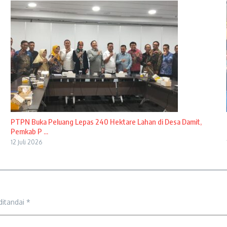
PTPN Buka Peluang Lepas 240 Hektare Lahan di Desa Damit,
Pemkab P ...
12 Juli 2026
ditandai
*