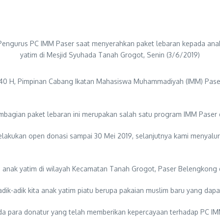
Pengurus PC IMM Paser saat menyerahkan paket lebaran kepada ana
yatim di Mesjid Syuhada Tanah Grogot, Senin (3/6/2019)
 1440 H, Pimpinan Cabang Ikatan Mahasiswa Muhammadiyah (IMM) Paser
ian paket lebaran ini merupakan salah satu program IMM Paser dal
akukan open donasi sampai 30 Mei 2019, selanjutnya kami menyalurk
apa anak yatim di wilayah Kecamatan Tanah Grogot, Paser Belengkong
 adik-adik kita anak yatim piatu berupa pakaian muslim baru yang dapa
da para donatur yang telah memberikan kepercayaan terhadap PC IMM 