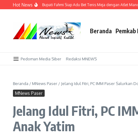
Lewati ke konten
Hot News
ekadar Tuan Rumah, Bupati Fahmi Siap Adu Bet Tenis Meja dengan Atlet Mancane
Beranda
Pemkab 
Pedoman Media Siber
Redaksi MNEWS
Beranda
/
MNews Paser
/
Jelang Idul Fitri, PC IMM Paser Salurkan 
MNews Paser
Jelang Idul Fitri, PC 
Anak Yatim