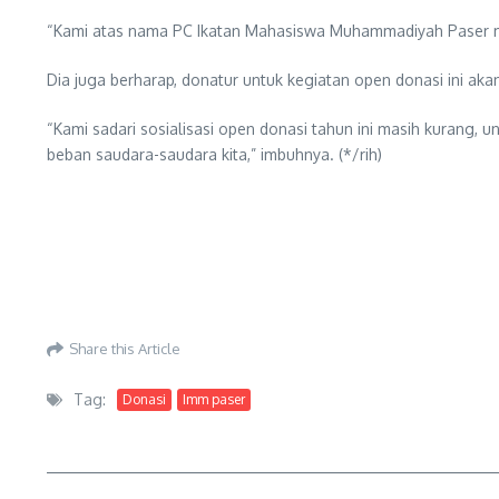
“Kami atas nama PC Ikatan Mahasiswa Muhammadiyah Paser men
Dia juga berharap, donatur untuk kegiatan open donasi ini ak
“Kami sadari sosialisasi open donasi tahun ini masih kurang, 
beban saudara-saudara kita,” imbuhnya. (*/rih)
Share this Article
Tag:
Donasi
Imm paser