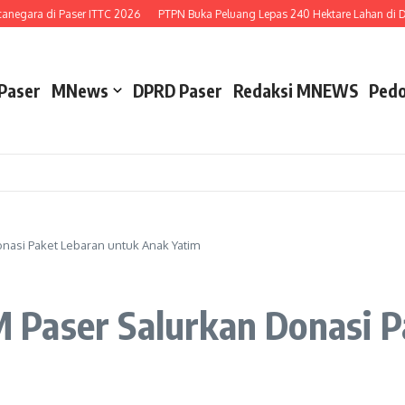
gara di Paser ITTC 2026
PTPN Buka Peluang Lepas 240 Hektare Lahan di Desa
Paser
MNews
DPRD Paser
Redaksi MNEWS
Pedo
Donasi Paket Lebaran untuk Anak Yatim
IMM Paser Salurkan Donasi 