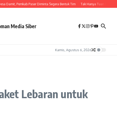
 Damit, Pemkab Paser Diminta Segera Bentuk Tim
Tak Hanya Tuan Rumah, Bupat
man Media Siber
Kamis, Agustus 6, 2026
Paket Lebaran untuk