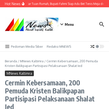
Lewati ke konten
Hot News
Tak Sekadar Tuan Rumah, Bupati Fahmi Siap Adu Bet Tenis Meja denga
Menu
Pedoman Media Siber
Redaksi MNEWS
Beranda
/
MNews Kaltimra
/
Cermin Kebersamaan, 200 Pemuda
Kristen Balikpapan Partisipasi Pelaksanaan Shalat Ied
MNews Kaltimra
Cermin Kebersamaan, 200
Pemuda Kristen Balikpapan
Partisipasi Pelaksanaan Shalat
Ied