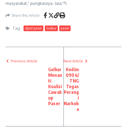
masyarakat,” pungkasnya. (aia/*)
Share this Article
Tag:
dprd paser
Golkar
paser
Previous Article
Next Article
Golkar
Kodim
Menan
0904/
ti
TNG
Koalisi
Tegas
Cawab
Perang
up
i
Paser
Narkob
a