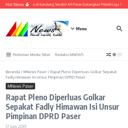
Lewati ke konten
Hot News
Bidik Emas di Kandang Sendiri! AFI Paser Datangkan Pelatih Liga Prof
Menu
Pedoman Media Siber
Redaksi MNEWS
Beranda
/
MNews Paser
/
Rapat Pleno Diperluas Golkar Sepakat
Fadly Himawan Isi Unsur Pimpinan DPRD Paser
MNews Paser
Rapat Pleno Diperluas Golkar
Sepakat Fadly Himawan Isi Unsur
Pimpinan DPRD Paser
17 Juni 2019