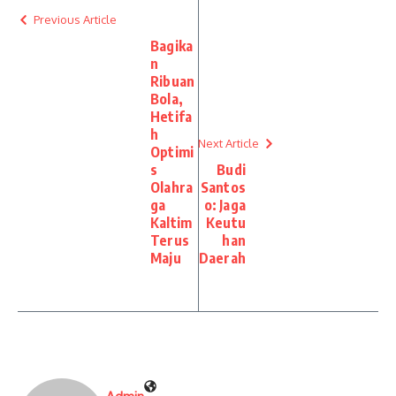
Previous Article
Bagika
n
Ribuan
Bola,
Hetifa
h
Next Article
Optimi
s
Budi
Olahra
Santos
ga
o: Jaga
Kaltim
Keutu
Terus
han
Maju
Daerah