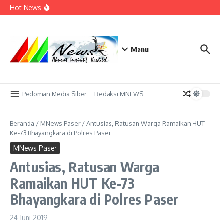
Tak Hanya Tuan Rumah, Bupati Fahmi Siap Turun
Lewati ke konten
Hot News
Bertanding Lawan Atlet Mancanegara di Paser ITTC
2026
Paser Bersiap Mendunia! Ratusan Atlet dari 5 Negara
Siap Bertarung, Bupati: Jangan Sampai Mereka Kapok
Datang ke Sini
NISN Luar Daerah dan Berkas Tidak Valid Jadi Kendala
Menu
Utama SPMB SMKN 1 Tanah Grogot, Orang Tua Diminta
Bersiap
Pedoman Media Siber
Redaksi MNEWS
Beranda
/
MNews Paser
/
Antusias, Ratusan Warga Ramaikan HUT
Ke-73 Bhayangkara di Polres Paser
MNews Paser
Antusias, Ratusan Warga
Ramaikan HUT Ke-73
Bhayangkara di Polres Paser
24 Juni 2019