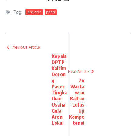
Tag:
Jahe aren
paser
Previous Article
Kepala
DPTP
Kaltim
Next Article
Doron
g
24
Paser
Warta
Tingka
wan
tkan
Kaltim
Usaha
Lulus
Gula
Uji
Aren
Kompe
Lokal
tensi