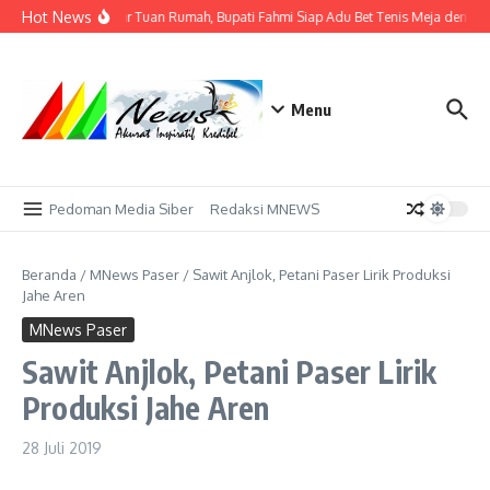
Lewati ke konten
Hot News
Tak Sekadar Tuan Rumah, Bupati Fahmi Siap Adu Bet Tenis Meja dengan
Menu
Pedoman Media Siber
Redaksi MNEWS
Beranda
/
MNews Paser
/
Sawit Anjlok, Petani Paser Lirik Produksi
Jahe Aren
MNews Paser
Sawit Anjlok, Petani Paser Lirik
Produksi Jahe Aren
28 Juli 2019