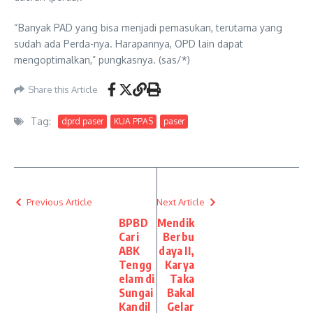
“Banyak PAD yang bisa menjadi pemasukan, terutama yang
sudah ada Perda-nya. Harapannya, OPD lain dapat
mengoptimalkan,” pungkasnya. (sas/*)
Share this Article
Tag:
dprd paser
KUA PPAS
paser
Previous Article
Next Article
BPBD
Mendik
Cari
Berbu
ABK
daya II,
Tengg
Karya
elam di
Taka
Sungai
Bakal
Kandil
Gelar