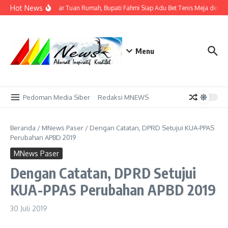
Lewati ke konten
Hot News
Tak Sekadar Tuan Rumah, Bupati Fahmi Siap Adu Bet Tenis Meja denga
Menu
Pedoman Media Siber
Redaksi MNEWS
Beranda
/
MNews Paser
/
Dengan Catatan, DPRD Setujui KUA-PPAS
Perubahan APBD 2019
MNews Paser
Dengan Catatan, DPRD Setujui
KUA-PPAS Perubahan APBD 2019
30 Juli 2019