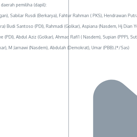
aerah pemiliha (dapil):
ngan), Sabilar Rusdi (Berkarya), Fahtur Rahman ( PKS), Hendrawan Putr
indra) Budi Santoso (PDI), Rahmadi (Golkar), Aspiana (Nasdem, Hj Dian Y
(PDI), Abdul Aziz (Golkar), Ahmad Rafi’I ( Nasdem), Supian (PPP), Su
olkar), M Jarnawi (Nasdem), Abdulah (Demokrat), Umar (PBB).(*/Sas)