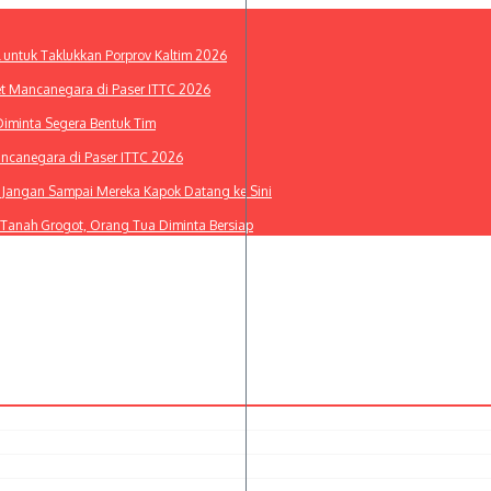
l untuk Taklukkan Porprov Kaltim 2026
et Mancanegara di Paser ITTC 2026
Diminta Segera Bentuk Tim
ancanegara di Paser ITTC 2026
i: Jangan Sampai Mereka Kapok Datang ke Sini
 Tanah Grogot, Orang Tua Diminta Bersiap