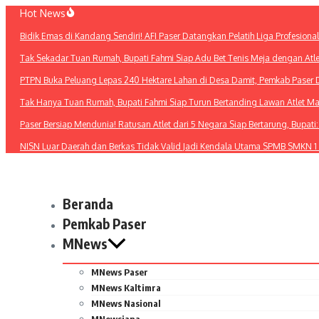
Lewati
Hot News
ke
Bidik Emas di Kandang Sendiri! AFI Paser Datangkan Pelatih Liga Profesiona
konten
Tak Sekadar Tuan Rumah, Bupati Fahmi Siap Adu Bet Tenis Meja dengan Atl
PTPN Buka Peluang Lepas 240 Hektare Lahan di Desa Damit, Pemkab Paser 
Tak Hanya Tuan Rumah, Bupati Fahmi Siap Turun Bertanding Lawan Atlet M
Paser Bersiap Mendunia! Ratusan Atlet dari 5 Negara Siap Bertarung, Bupat
NISN Luar Daerah dan Berkas Tidak Valid Jadi Kendala Utama SPMB SMKN 1
Beranda
Pemkab Paser
MNews
MNews Paser
MNews Kaltimra
MNews Nasional