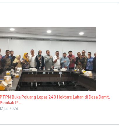
PTPN Buka Peluang Lepas 240 Hektare Lahan di Desa Damit,
Pemkab P ...
12 Juli 2026