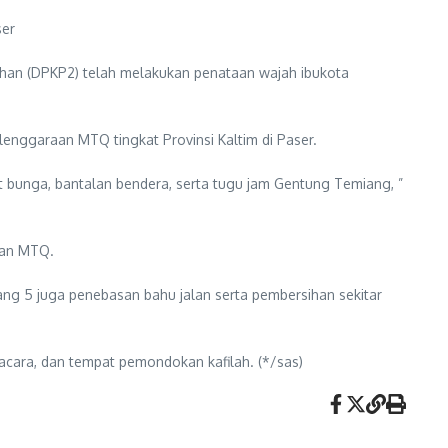
ser
han (DPKP2) telah melakukan penataan wajah ibukota
nggaraan MTQ tingkat Provinsi Kaltim di Paser.
 bunga, bantalan bendera, serta tugu jam Gentung Temiang, ”
tan MTQ.
ng 5 juga penebasan bahu jalan serta pembersihan sekitar
acara, dan tempat pemondokan kafilah. (*/sas)