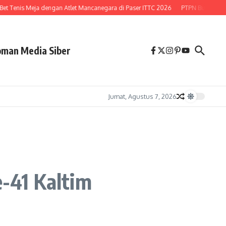
 Tenis Meja dengan Atlet Mancanegara di Paser ITTC 2026
PTPN Buka Peluang 
man Media Siber
Jumat, Agustus 7, 2026
-41 Kaltim