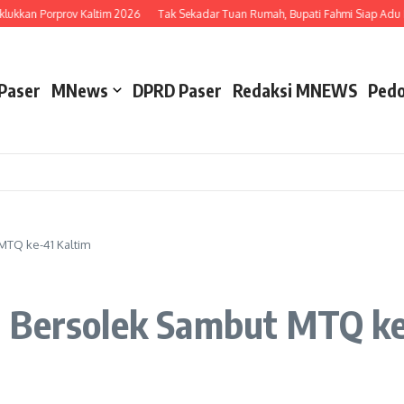
ukkan Porprov Kaltim 2026
Tak Sekadar Tuan Rumah, Bupati Fahmi Siap Adu Bet
Paser
MNews
DPRD Paser
Redaksi MNEWS
Pedo
MTQ ke-41 Kaltim
 Bersolek Sambut MTQ ke