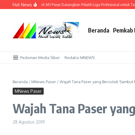
Lewati ke konten
Hot News
mas di Kandang Sendiri! AFI Paser Datangkan Pelatih Liga Profesional untuk Takl
Beranda
Pemkab 
Pedoman Media Siber
Redaksi MNEWS
Beranda
/
MNews Paser
/
Wajah Tana Paser yang Bersolek Sambut 
MNews Paser
Wajah Tana Paser yang
28 Agustus 2019