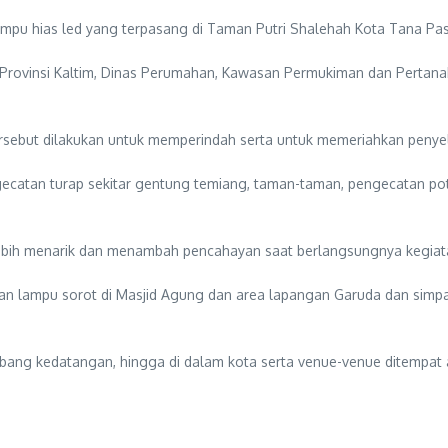
mpu hias led yang terpasang di Taman Putri Shalehah Kota Tana Pa
rovinsi Kaltim, Dinas Perumahan, Kawasan Permukiman dan Pertana
ebut dilakukan untuk memperindah serta untuk memeriahkan penyele
ecatan turap sekitar gentung temiang, taman-taman, pengecatan pot
ebih menarik dan menambah pencahayan saat berlangsungnya kegia
an lampu sorot di Masjid Agung dan area lapangan Garuda dan simpa
rbang kedatangan, hingga di dalam kota serta venue-venue ditempat 