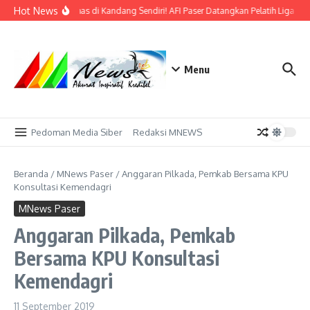
Lewati ke konten
Hot News
Bidik Emas di Kandang Sendiri! AFI Paser Datangkan Pelatih Liga Pro
Menu
Pedoman Media Siber
Redaksi MNEWS
Beranda
/
MNews Paser
/
Anggaran Pilkada, Pemkab Bersama KPU
Konsultasi Kemendagri
MNews Paser
Anggaran Pilkada, Pemkab
Bersama KPU Konsultasi
Kemendagri
11 September 2019