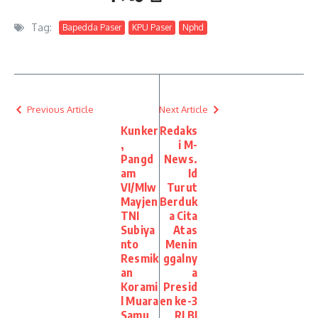
Tag:
Bapedda Paser
KPU Paser
Nphd
Previous Article
Next Article
Kunker
Redaks
,
i M-
Pangd
News.
am
Id
VI/Mlw
Turut
Mayjen
Berduk
TNI
a Cita
Subiya
Atas
nto
Menin
Resmik
ggalny
an
a
Korami
Presid
l Muara
en ke-3
Samu
RI BJ