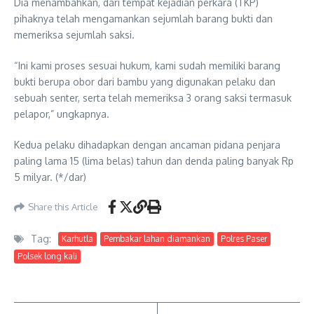
Dia menambahkan, dari tempat kejadian perkara (TKP)
pihaknya telah mengamankan sejumlah barang bukti dan
memeriksa sejumlah saksi.
“Ini kami proses sesuai hukum, kami sudah memiliki barang
bukti berupa obor dari bambu yang digunakan pelaku dan
sebuah senter, serta telah memeriksa 3 orang saksi termasuk
pelapor,” ungkapnya.
Kedua pelaku dihadapkan dengan ancaman pidana penjara
paling lama 15 (lima belas) tahun dan denda paling banyak Rp
5 milyar. (*/dar)
Share this Article
Tag:
Karhutla
Pembakar lahan diamankan
Polres Paser
Polsek long kali