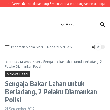
Lewati ke konten
Hot News
Bidik Emas di Kandang Sendiri! AFI Paser Datangkan Pelatih Liga Pro
Menu
Pedoman Media Siber
Redaksi MNEWS
Beranda
/
MNews Paser
/
Sengaja Bakar Lahan untuk Berladang, 2
Pelaku Diamankan Polisi
MNews Paser
Sengaja Bakar Lahan untuk
Berladang, 2 Pelaku Diamankan
Polisi
21 September 2019