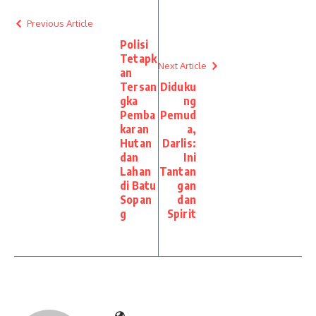
Previous Article
Polisi
Tetapk
Next Article
an
Tersan
Diduku
gka
ng
Pemba
Pemud
karan
a,
Hutan
Darlis:
dan
Ini
Lahan
Tantan
di Batu
gan
Sopan
dan
g
Spirit