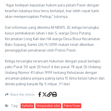
“Agar kedepan kepastian hukum para petani Paser dengan
kearifan lokalnya bisa terus berlanjut, biar lebih cepat kami
akan mempersiapkan Perbup,” tuturnya.
Dari informasi yang diterima M-NEWS. ID, ketiga tersangka
kasus pembakaran lahan J dan S, warga Desa Putang
Kecamatan Long Kali dan HA warga Desa Busui Kecamatan
Batu Sopang, Kamis (26/9/2019) malam telah diberikan
penangguhan penahanan oleh Polres Paser.
Ketiga tersangka terancam hukuman dengan pasal berlapis
yaitu Pasal 50 ayat (3) huruf d dan pasal 78 ayat (3) Undang-
Undang Nomor 41 tahun 1999 tentang Kehutanan dengan
ancaman pidana penjara paling lama 15 (lima belas) tahun dan
denda paling banyak Rp 5 milyar. (*/dar)
Share this Article
Tag:
Karhutla
Masyarakat adat
Polres Paser