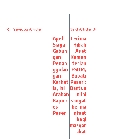
Previous Article
Next Article
Apel
Terima
Siaga
Hibah
Gabun
Aset
gan
Kemen
Penan
terian
ggulan
ESDM,
gan
Bupati
Karhut
Paser :
la, Ini
Bantua
Arahan
n ini
Kapolr
sangat
es
berma
Paser
nfaat
bagi
masyar
akat