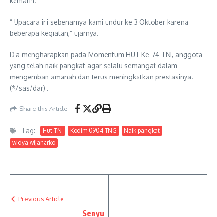
kemarin.
” Upacara ini sebenarnya kami undur ke 3 Oktober karena
beberapa kegiatan,” ujarnya.
Dia mengharapkan pada Momentum HUT Ke-74 TNI, anggota
yang telah naik pangkat agar selalu semangat dalam
mengemban amanah dan terus meningkatkan prestasinya.
(*/sas/dar) .
Share this Article
Tag:
Hut TNI
Kodim 0904 TNG
Naik pangkat
widya wijanarko
Previous Article
Senyu