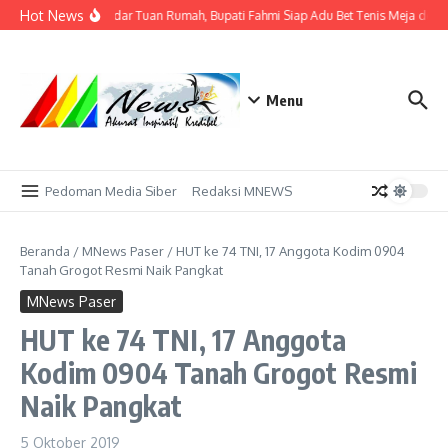
Lewati ke konten
Hot News
Tak Sekadar Tuan Rumah, Bupati Fahmi Siap Adu Bet Tenis Meja deng
Menu
Pedoman Media Siber
Redaksi MNEWS
Beranda
/
MNews Paser
/
HUT ke 74 TNI, 17 Anggota Kodim 0904
Tanah Grogot Resmi Naik Pangkat
MNews Paser
HUT ke 74 TNI, 17 Anggota
Kodim 0904 Tanah Grogot Resmi
Naik Pangkat
5 Oktober 2019