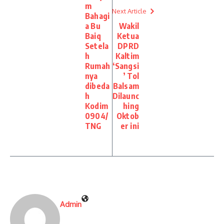
m
Next Article
Bahagi
a Bu
Wakil
Baiq
Ketua
Setela
DPRD
h
Kaltim
Rumah
‘Sangsi
nya
’ Tol
dibeda
Balsam
h
Dilaunc
Kodim
hing
0904/
Oktob
TNG
er ini
Admin