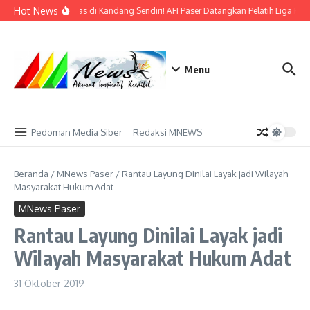
Lewati ke konten
Hot News
Bidik Emas di Kandang Sendiri! AFI Paser Datangkan Pelatih Liga Prof
Menu
Pedoman Media Siber
Redaksi MNEWS
Beranda
/
MNews Paser
/
Rantau Layung Dinilai Layak jadi Wilayah
Masyarakat Hukum Adat
MNews Paser
Rantau Layung Dinilai Layak jadi
Wilayah Masyarakat Hukum Adat
31 Oktober 2019