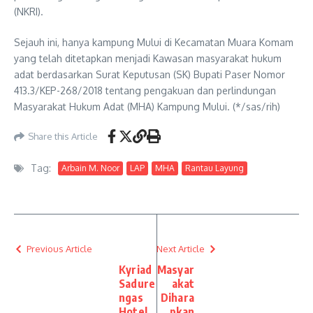
(NKRI).
Sejauh ini, hanya kampung Mului di Kecamatan Muara Komam
yang telah ditetapkan menjadi Kawasan masyarakat hukum
adat berdasarkan Surat Keputusan (SK) Bupati Paser Nomor
413.3/KEP-268/2018 tentang pengakuan dan perlindungan
Masyarakat Hukum Adat (MHA) Kampung Mului. (*/sas/rih)
Share this Article
Tag:
Arbain M. Noor
LAP
MHA
Rantau Layung
Previous Article
Next Article
Kyriad
Masyar
Sadure
akat
ngas
Dihara
Hotel
pkan