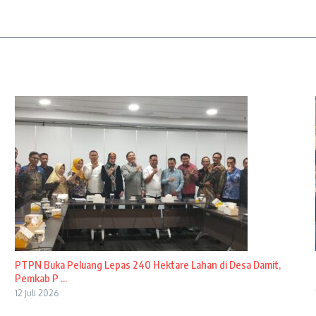
PTPN Buka Peluang Lepas 240 Hektare Lahan di Desa Damit,
Pemkab P ...
12 Juli 2026