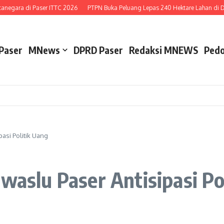
egara di Paser ITTC 2026
PTPN Buka Peluang Lepas 240 Hektare Lahan di Desa
Paser
MNews
DPRD Paser
Redaksi MNEWS
Pedo
pasi Politik Uang
awaslu Paser Antisipasi Po