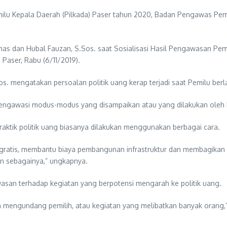
u Kepala Daerah (Pilkada) Paser tahun 2020, Badan Pengawas Pemil
mas dan Hubal Fauzan, S.Sos. saat Sosialisasi Hasil Pengawasan P
Paser, Rabu (6/11/2019).
s. mengatakan persoalan politik uang kerap terjadi saat Pemilu ber
engawasi modus-modus yang disampaikan atau yang dilakukan oleh ka
aktik politik uang biasanya dilakukan menggunakan berbagai cara.
gratis, membantu biaya pembangunan infrastruktur dan membagikan 
n sebagainya,” ungkapnya.
san terhadap kegiatan yang berpotensi mengarah ke politik uang.
engundang pemilih, atau kegiatan yang melibatkan banyak orang,” j