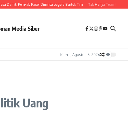
 Damit, Pemkab Paser Diminta Segera Bentuk Tim
Tak Hanya Tuan Rumah, Bupa
man Media Siber
Kamis, Agustus 6, 2026
litik Uang