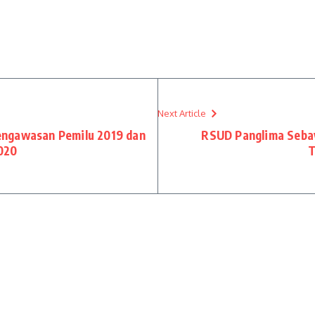
Next Article
engawasan Pemilu 2019 dan
RSUD Panglima Sebaya
020
T