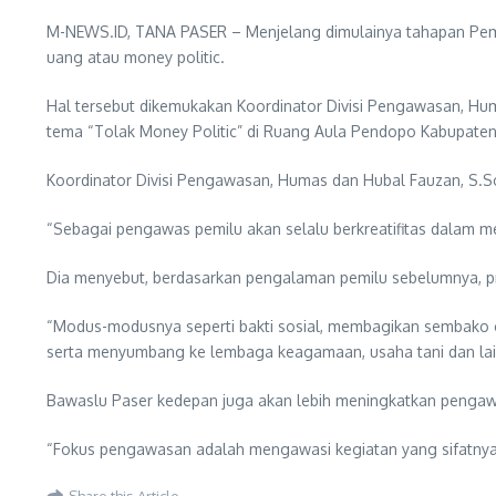
M-NEWS.ID, TANA PASER – Menjelang dimulainya tahapan Pemil
uang atau money politic.
Hal tersebut dikemukakan Koordinator Divisi Pengawasan, Hu
tema “Tolak Money Politic” di Ruang Aula Pendopo Kabupaten 
Koordinator Divisi Pengawasan, Humas dan Hubal Fauzan, S.So
“Sebagai pengawas pemilu akan selalu berkreatifitas dalam m
Dia menyebut, berdasarkan pengalaman pemilu sebelumnya, pr
“Modus-modusnya seperti bakti sosial, membagikan sembako 
serta menyumbang ke lembaga keagamaan, usaha tani dan lai
Bawaslu Paser kedepan juga akan lebih meningkatkan pengawa
“Fokus pengawasan adalah mengawasi kegiatan yang sifatnya m
Share this Article