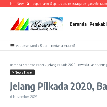
Lewati ke konten
Hot News
Sekadar Tuan Rumah, Bupati Fahmi Siap Adu Bet Tenis Meja dengan Atlet Mancan
Beranda
Pemkab 
Pedoman Media Siber
Redaksi MNEWS
Beranda
/
MNews Paser
/
Jelang Pilkada 2020, Bawaslu Paser Antisi
MNews Paser
Jelang Pilkada 2020, B
6 November 2019