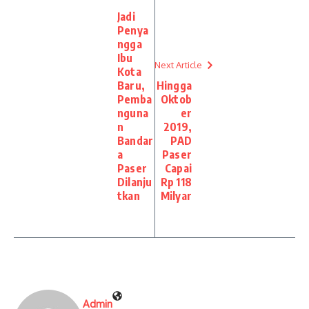
Jadi
Penya
ngga
Ibu
Next Article
Kota
Baru,
Hingga
Pemba
Oktob
nguna
er
n
2019,
Bandar
PAD
a
Paser
Paser
Capai
Dilanju
Rp 118
tkan
Milyar
Admin