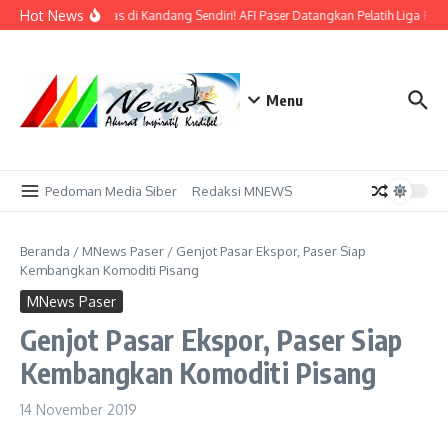
Lewati ke konten
Hot News
Bidik Emas di Kandang Sendiri! AFI Paser Datangkan Pelatih Liga Prof
Menu
Pedoman Media Siber
Redaksi MNEWS
Beranda
/
MNews Paser
/
Genjot Pasar Ekspor, Paser Siap
Kembangkan Komoditi Pisang
MNews Paser
Genjot Pasar Ekspor, Paser Siap
Kembangkan Komoditi Pisang
14 November 2019