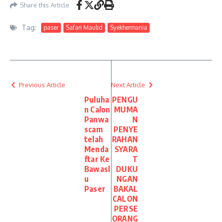
Share this Article
Tag:
paser
Safari Maulid
Syekhermania
Previous Article
Next Article
Puluha
PENGU
n Calon
MUMA
Panwa
N
scam
PENYE
telah
RAHAN
Menda
SYARA
ftar Ke
T
Bawasl
DUKU
u
NGAN
Paser
BAKAL
CALON
PERSE
ORANG