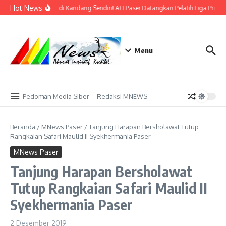
Lewati ke konten
Hot News
Bidik Emas di Kandang Sendiri! AFI Paser Datangkan Pelatih Liga Profes
Menu
Pedoman Media Siber
Redaksi MNEWS
Beranda
/
MNews Paser
/
Tanjung Harapan Bersholawat Tutup
Rangkaian Safari Maulid II Syekhermania Paser
MNews Paser
Tanjung Harapan Bersholawat
Tutup Rangkaian Safari Maulid II
Syekhermania Paser
2 Desember 2019