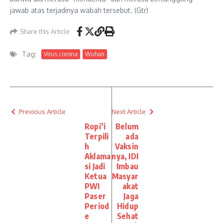
jawab atas terjadinya wabah tersebut. (Gtr)
Share this Article
Tag:
Virus corona
Wuhan
Previous Article
Next Article
Ropi’i
Belum
Terpili
ada
h
Vaksin
Aklama
nya, IDI
si Jadi
Imbau
Ketua
Masyar
PWI
akat
Paser
Jaga
Period
Hidup
e
Sehat