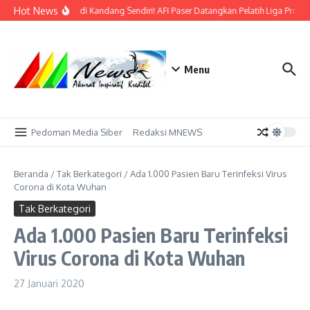
Lewati ke konten
Hot News
Bidik Emas di Kandang Sendiri! AFI Paser Datangkan Pelatih Liga Profes
Menu
Pedoman Media Siber
Redaksi MNEWS
Beranda
/
Tak Berkategori
/
Ada 1.000 Pasien Baru Terinfeksi Virus
Corona di Kota Wuhan
Tak Berkategori
Ada 1.000 Pasien Baru Terinfeksi
Virus Corona di Kota Wuhan
27 Januari 2020