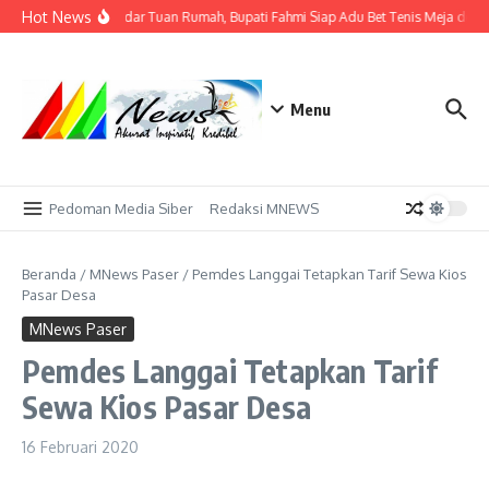
Lewati ke konten
Hot News
Tak Sekadar Tuan Rumah, Bupati Fahmi Siap Adu Bet Tenis Meja deng
Menu
Pedoman Media Siber
Redaksi MNEWS
Beranda
/
MNews Paser
/
Pemdes Langgai Tetapkan Tarif Sewa Kios
Pasar Desa
MNews Paser
Pemdes Langgai Tetapkan Tarif
Sewa Kios Pasar Desa
16 Februari 2020