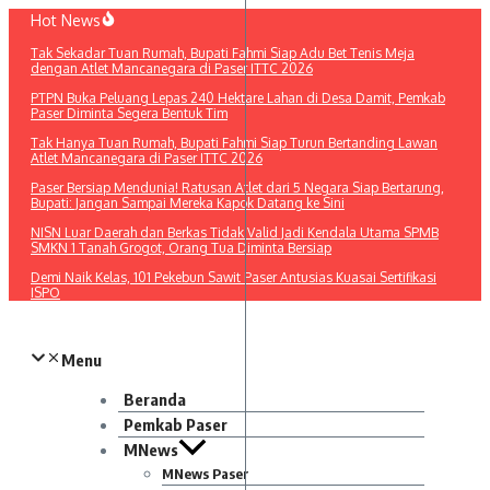
Lewati
Hot News
ke
Tak Sekadar Tuan Rumah, Bupati Fahmi Siap Adu Bet Tenis Meja
konten
dengan Atlet Mancanegara di Paser ITTC 2026
PTPN Buka Peluang Lepas 240 Hektare Lahan di Desa Damit, Pemkab
Paser Diminta Segera Bentuk Tim
Tak Hanya Tuan Rumah, Bupati Fahmi Siap Turun Bertanding Lawan
Atlet Mancanegara di Paser ITTC 2026
Paser Bersiap Mendunia! Ratusan Atlet dari 5 Negara Siap Bertarung,
Bupati: Jangan Sampai Mereka Kapok Datang ke Sini
NISN Luar Daerah dan Berkas Tidak Valid Jadi Kendala Utama SPMB
SMKN 1 Tanah Grogot, Orang Tua Diminta Bersiap
Demi Naik Kelas, 101 Pekebun Sawit Paser Antusias Kuasai Sertifikasi
ISPO​
Menu
Beranda
Pemkab Paser
MNews
MNews Paser